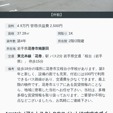
【外観】
4.9万円 管理/共益費 2,500円
賃料
37.28㎡
1K
面積
間取り
築4年
2階/2階建
築年数
所在階
岩手県
花巻市
南新田
所在地
東北本線
「
花巻
」駅 バス2分 岩手県交通「桜台（岩手
交通
県）」 停歩15分
徒歩18分の場所に花巻市立桜台小学校があります。築3
備考
年と新しく、設備の面でも充実。付近には100円で利用
できるバス路線があり、交通費を少なくできます。最上
階の物件です。花巻市エリアにある賃貸情報のことな
ら、地域に密着した当社へお任せ下さい。当社は、多種
多様な賃貸情報を取り扱っております。ご要望や不明な
点などございましたら、お気軽にご連絡下さい。