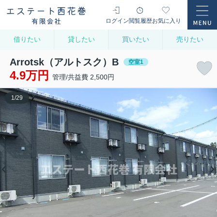
ログイン
閲覧履歴
お気に入り
借りたい
貸したい
買いたい
売りたい
Arrotsk（アルトスク）B
空室1
4.9万円
管理/共益費 2,500円
1
/
29