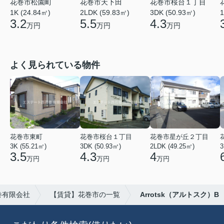
花巻市松園町
花巻市桜台１丁目
花巻市天下田
1K (24.84㎡)
3DK (50.93㎡)
1
2LDK (59.83㎡)
3.2
4.3
5.5
万円
万円
万円
よく見られている物件
花巻市東町
花巻市桜台１丁目
花巻市星が丘２丁目
3K (55.21㎡)
3DK (50.93㎡)
2LDK (49.25㎡)
3
3.5
4.3
4
万円
万円
万円
巻有限会社
【賃貸】花巻市の一覧
Arrotsk（アルトスク）B