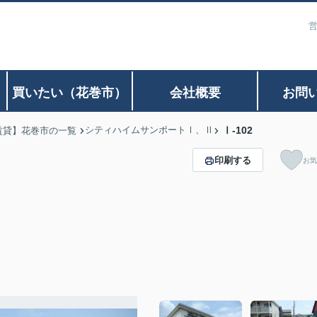
営
）
買いたい（花巻市）
会社概要
お問
シティハイムサンポートⅠ、Ⅱ
Ⅰ-102
賃貸】花巻市の一覧
印刷する
お気