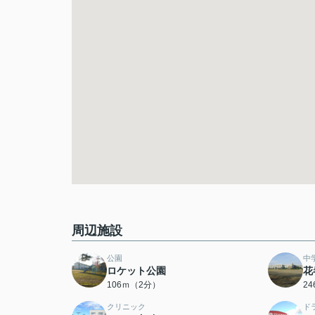
周辺施設
公園
中
ロケット公園
花
106ｍ（2分）
2
クリニック
ド