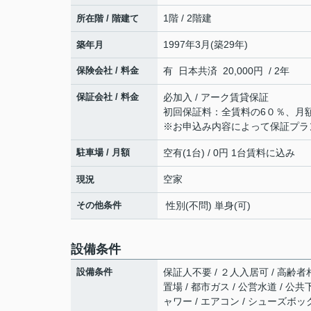
1階 / 2階建
所在階 / 階建て
1997年3月(築29年)
築年月
保険会社 / 料金
有 日本共済 20,000円 / 2年
保証会社 / 料金
必加入 / アーク賃貸保証
初回保証料：全賃料の6０％、月
※お申込み内容によって保証プラ
駐車場 / 月額
空有(1台) / 0円 1台賃料に込み
空家
現況
その他条件
性別(不問) 単身(可)
設備条件
設備条件
保証人不要 / ２人入居可 / 高齢者
置場 / 都市ガス / 公営水道 / 公共
ャワー / エアコン / シューズボッ