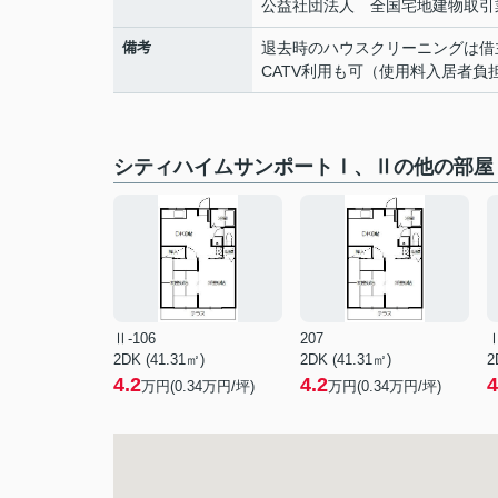
公益社団法人 全国宅地建物取引
備考
退去時のハウスクリーニングは借
CATV利用も可（使用料入居者
シティハイムサンポートⅠ、Ⅱの他の部屋
Ⅱ-106
207
Ⅰ
2DK (41.31㎡)
2DK (41.31㎡)
2
4.2
4.2
4
万円(
0.34
万円/坪)
万円(
0.34
万円/坪)