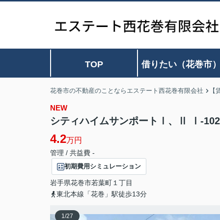
TOP
借りたい（花巻市
花巻市の不動産のことならエステート西花巻有限会社
【
NEW
シティハイムサンポートⅠ、Ⅱ Ⅰ-102
4.2
万円
管理 / 共益費 -
初期費用シミュレーション
岩手県
花巻市
若葉町
１丁目
東北本線「花巻」駅徒歩13分
1
/
27