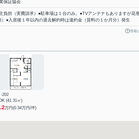
業保証協会
主負担（実費請求）●駐車場は１台のみ。●TVアンテナもありますが花
負担）●入居後１年以内の退去解約時は違約金（賃料の１か月分）発生
情報
-202
DK (41.31㎡)
.2
万円(
0.34
万円/坪)