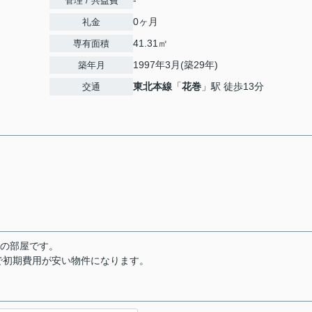
-
管理 / 共益費
0ヶ月
礼金
41.31㎡
専有面積
1997年3月(築29年)
築年月
東北本線
「
花巻
」駅 徒歩13分
交通
造の部屋です。
で初期費用が安い物件になります。