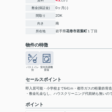
4.2
万円
賃料
0ヶ月(-)
敷金(保証金)
2DK
間取り
南
向き
岩手県
花巻市
若葉町
１丁目
所在地
物件の特徴
バストイレ
室内洗濯機
別
置場
セールスポイント
即入居可能・小学校まで641ｍ・都市ガスの軽量鉄骨
・敷金礼金なし、ハウスクリーニング代前納も無いの
ポイント