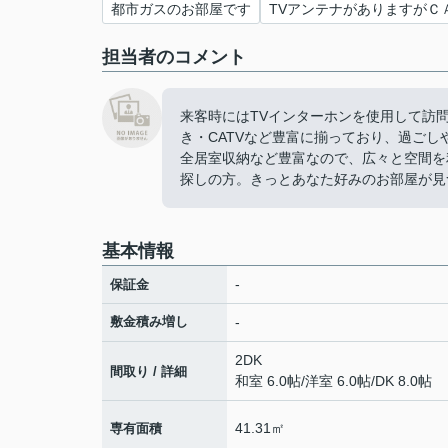
都市ガスのお部屋です
TVアンテナがありますがＣ
担当者のコメント
来客時にはTVインターホンを使用して訪
き・CATVなど豊富に揃っており、過ご
全居室収納など豊富なので、広々と空間を
探しの方。きっとあなた好みのお部屋が見
基本情報
-
保証金
敷金積み増し
-
2DK
間取り / 詳細
和室 6.0帖
/
洋室 6.0帖
/
DK 8.0帖
41.31㎡
専有面積