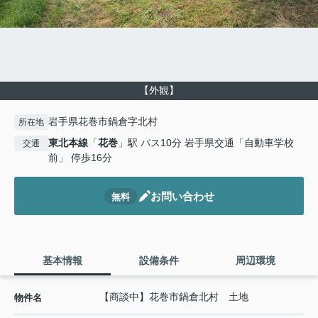
【外観】
岩手県花巻市鍋倉字北村
所在地
東北本線
「
花巻
」駅 バス10分 岩手県交通「自動車学校
交通
前」 停歩16分
お問い合わせ
無料
基本情報
設備条件
周辺環境
【商談中】花巻市鍋倉北村 土地
物件名