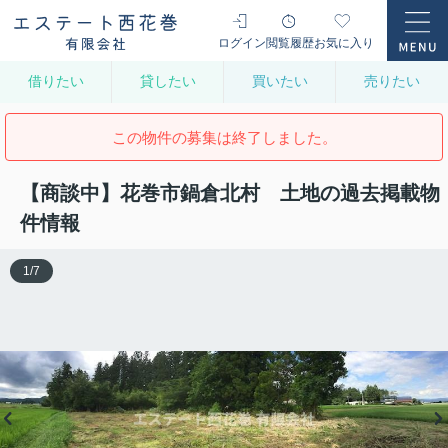
ログイン
閲覧履歴
お気に入り
借りたい
貸したい
買いたい
売りたい
この物件の募集は終了しました。
【商談中】花巻市鍋倉北村 土地の過去掲載物
件情報
1
/
7