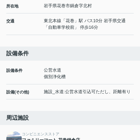
岩手県
花巻市
鍋倉
字北村
所在地
東北本線
「
花巻
」駅 バス10分 岩手県交通
交通
「自動車学校前」 停歩16分
設備条件
公営水道
設備条件
個別浄化槽
施設_水道:公営水道引込可ただし、距離有り
設備(その他)
周辺施設
コンビニエンスストア