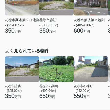
花巻市諏訪
花巻市狼沢第２地割
花巻市高木第２０地割
- (395.00㎡)
- (4054.00㎡)
-
- (294.07㎡)
350
600
350
万円
万円
万円
よく見られている物件
花巻市諏訪
花巻市石神町
花巻市石神町
- (395.00㎡)
- (492.04㎡)
- (242.90㎡)
-
350
650
550
万円
万円
万円