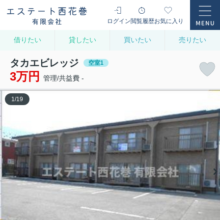
ログイン
閲覧履歴
お気に入り
借りたい
貸したい
買いたい
売りたい
タカエビレッジ
空室1
3万円
管理/共益費 -
1
/
19