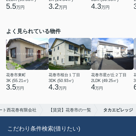
3.2
4.3
5.5
万円
万円
万円
よく見られている物件
花巻市東町
花巻市桜台１丁目
花巻市星が丘２丁目
3K (55.21㎡)
3DK (50.93㎡)
2LDK (49.25㎡)
3
3.5
4.3
4
万円
万円
万円
ート西花巻有限会社
【賃貸】花巻市の一覧
タカエビレッジ
こだわり条件検索(借りたい)