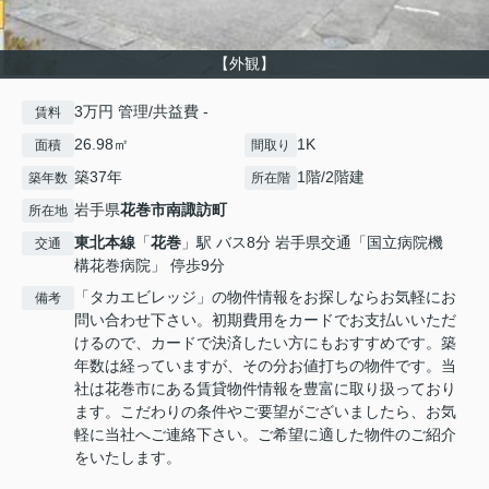
【外観】
3万円 管理/共益費 -
賃料
26.98㎡
1K
面積
間取り
築37年
1階/2階建
築年数
所在階
岩手県
花巻市
南諏訪町
所在地
東北本線
「
花巻
」駅 バス8分 岩手県交通「国立病院機
交通
構花巻病院」 停歩9分
「タカエビレッジ」の物件情報をお探しならお気軽にお
備考
問い合わせ下さい。初期費用をカードでお支払いいただ
けるので、カードで決済したい方にもおすすめです。築
年数は経っていますが、その分お値打ちの物件です。当
社は花巻市にある賃貸物件情報を豊富に取り扱っており
ます。こだわりの条件やご要望がございましたら、お気
軽に当社へご連絡下さい。ご希望に適した物件のご紹介
をいたします。