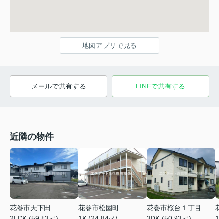
地図アプリで見る
メールで共有する
LINEで共有する
近隣の物件
花巻市松園町
花巻市桜台１丁目
花巻市天下田
1K (24.84㎡)
3DK (50.93㎡)
1
2LDK (59.83㎡)