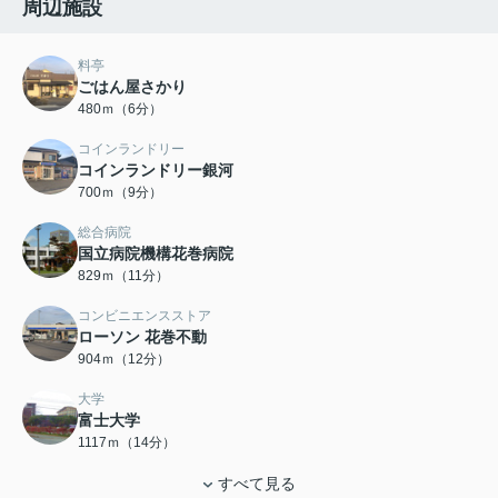
周辺施設
料亭
ごはん屋さかり
480ｍ（6分）
コインランドリー
コインランドリー銀河
700ｍ（9分）
総合病院
国立病院機構花巻病院
829ｍ（11分）
コンビニエンスストア
ローソン 花巻不動
904ｍ（12分）
大学
富士大学
1117ｍ（14分）
すべて見る