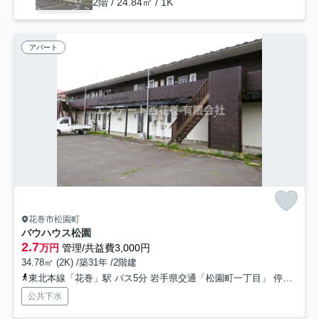
2階 / 24.84㎡ / 1K
アパート
花巻市松園町
バウハウス松園
2.7
万円
管理/共益費3,000円
34.78㎡ (2K) /築31年 /2階建
東北本線「花巻」駅 バス5分 岩手県交通「松園町一丁目」 停歩4分
公共下水