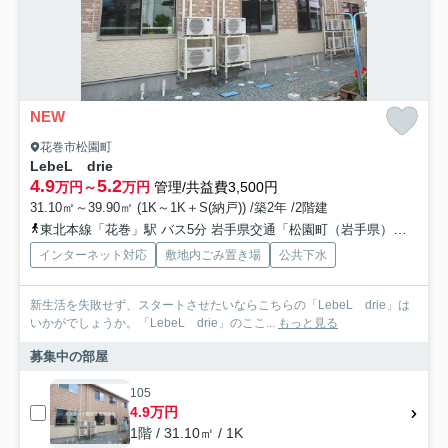
NEW
花巻市松園町
LebeL drie
4.9
5.2
万円～
万円
管理/共益費3,500円
31.10㎡～39.90㎡ (1K～1K＋S(納戸)) /築2年 /2階建
東北本線「花巻」駅 バス5分 岩手県交通「松園町（岩手県）」 停歩3分
インターネット対応
敷地内ごみ置き場
公共下水
新生活を失敗せず、スタートさせたいならこちらの「LebeL drie」は
いかがでしょうか。「LebeL drie」のここ...
もっと見る
募集中の部屋
105
4.9万円
1階 / 31.10㎡ / 1K