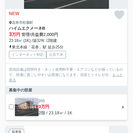
NEW
花巻市松園町
ハイムエクメーネB
3
万円
管理/共益費2,000円
23.18㎡ (1K) /築32年 /2階建
東北本線「花巻」駅 徒歩25分
インターネット対応
公共下水
室内設備は照明付き・ネット使用料不要・エアコンなどが揃っているの
で、快適に過ごしやすいお部屋になります。浴室とトイレが分...
もっと
見る
募集中の部屋
205
3万円
2階 / 23.18㎡ / 1K
駐車場