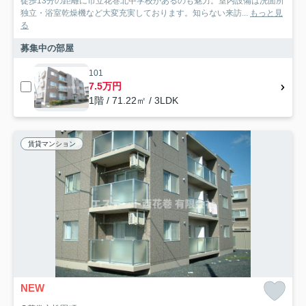
徒歩13分の距離に市立花巻北中学校があるのも魅力。室内設備は洗面所
独立・浴室乾燥機など大変充実しております。知らない来訪...
もっと見
る
募集中の部屋
101
7.5万円
1階 / 71.22㎡ / 3LDK
賃貸マンション
NEW