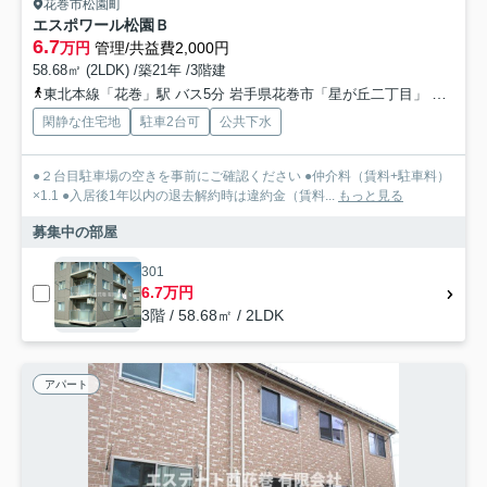
花巻市松園町
エスポワール松園Ｂ
6.7
万円
管理/共益費2,000円
58.68㎡ (2LDK) /築21年 /3階建
東北本線「花巻」駅 バス5分 岩手県花巻市「星が丘二丁目」 停歩8分
閑静な住宅地
駐車2台可
公共下水
●２台目駐車場の空きを事前にご確認ください ●仲介料（賃料+駐車料）
×1.1 ●入居後1年以内の退去解約時は違約金（賃料...
もっと見る
募集中の部屋
301
6.7万円
3階 / 58.68㎡ / 2LDK
アパート