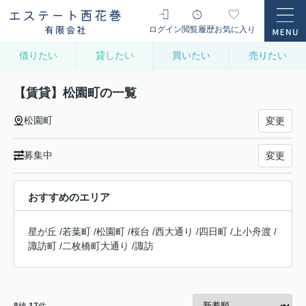
ログイン
閲覧履歴
お気に入り
借りたい
貸したい
買いたい
売りたい
【賃貸】松園町の一覧
松園町
変更
募集中
変更
おすすめのエリア
星が丘
/
若葉町
/
松園町
/
桜台
/
西大通り
/
四日町
/
上小舟渡
/
諏訪町
/
二枚橋町大通り
/
諏訪
8
棟
17
件