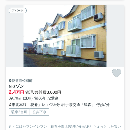
アパート
花巻市松園町
Nセゾン
2.4
万円
管理/共益費3,000円
39.70㎡ (2DK) /築36年 /2階建
東北本線「花巻」駅 バス6分 岩手県交通「烏森」 停歩7分
駐車2台可
公共下水
近くにはセブンイレブン 花巻松園店(徒歩7分)がありちょっとした買い