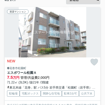
賃貸マンション
NEW
花巻市松園町
エスポワール松園Ａ
7.5
万円
管理/共益費2,000円
71.22㎡ (3LDK) /築21年 /3階建
東北本線「花巻」駅 バス5分 岩手県交通「松園町（岩手県）」 停歩2分
駐輪場
宅配ボックス
閑静な住宅地
駐車2台可
公共下水