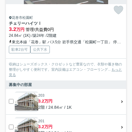
花巻市松園町
チェリーハイツⅠ
3.2
万円
管理/共益費0円
24.84㎡ (1K) /築24年 /2階建
東北本線「花巻」駅 バス5分 岩手県交通「松園町一丁目」 停歩8分
駐車2台可
公共下水
収納はシューズボックス・クロゼットなど豊富なので、衣類や履き物の
整理がしやすく便利です。室内設備はエアコン・フローリング...
もっと
見る
募集中の部屋
203
3.2万円
2階 / 24.84㎡ / 1K
201
3.2万円