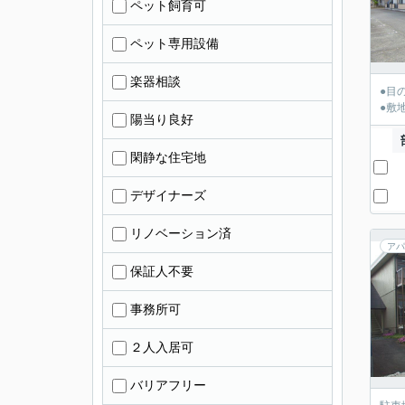
ペット飼育可
ペット専用設備
楽器相談
●目
●敷
陽当り良好
閑静な住宅地
デザイナーズ
リノベーション済
アパ
保証人不要
事務所可
２人入居可
バリアフリー