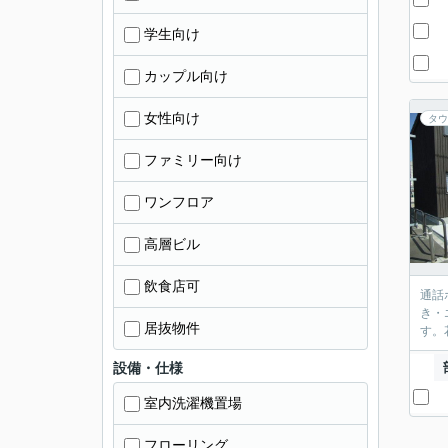
学生向け
カップル向け
女性向け
タウ
ファミリー向け
ワンフロア
高層ビル
飲食店可
通話
き・
居抜物件
す。
設備・仕様
室内洗濯機置場
フローリング