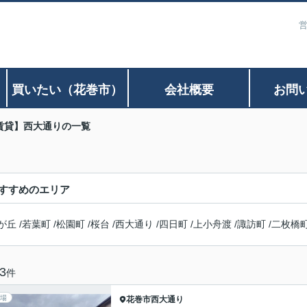
営
）
買いたい（花巻市）
会社概要
お問
賃貸】西大通りの一覧
すすめのエリア
が丘
/
若葉町
/
松園町
/
桜台
/
西大通り
/
四日町
/
上小舟渡
/
諏訪町
/
二枚橋
3
件
場
花巻市
西大通り