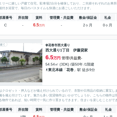
ミリーに嬉しい戸建て住宅。駐車場2台分を確保しており、ご夫婦それぞれのお車所
能付き浴室で、毎日のバスタイムも快適にお過ごしいただけます。
部屋番号
所在階
賃料
管理費・共益費
敷金/保証金
礼金
6.5
C
-
-
2ヶ月
0ヶ月
万円
建て
花巻市
西大通り
西大通り1丁目 伊藤貸家
6.5
万円
管理/共益費-
54.54㎡ (3DK) /築50年 /1階建
東北本線
「
花巻
」駅 徒歩9分
はクロゼット・押入などが備え付けられているので、衣類や日用品の収納に重宝し
備を備え付けています。魅力も多い賃貸物件はいかがでしょうか。こちらの物件は
る物件であれば、短い時間で一気に作り置きもできます。住まいを楽しむことができれ
部屋番号
所在階
賃料
管理費・共益費
敷金/保証金
礼金
6.5