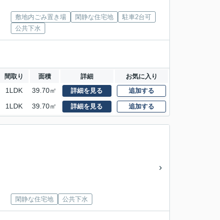
敷地内ごみ置き場
閑静な住宅地
駐車2台可
公共下水
間取り
面積
詳細
お気に入り
1LDK
39.70㎡
詳細を見る
追加する
1LDK
39.70㎡
詳細を見る
追加する
閑静な住宅地
公共下水