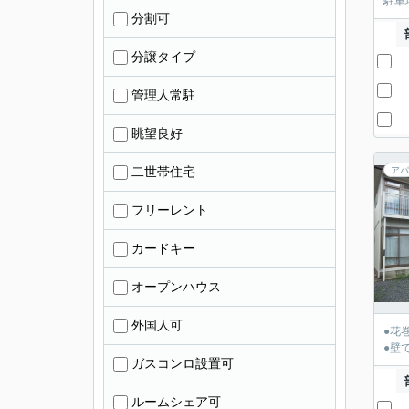
駐車
分割可
分譲タイプ
管理人常駐
眺望良好
二世帯住宅
アパ
フリーレント
カードキー
オープンハウス
外国人可
●花
●壁
ガスコンロ設置可
ルームシェア可