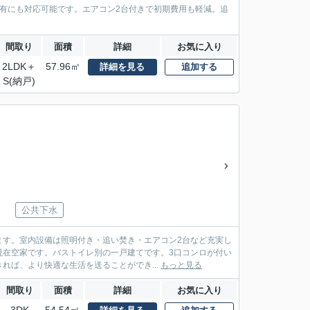
有にも対応可能です。エアコン2台付きで初期費用も軽減。追
間取り
面積
詳細
お気に入り
2LDK＋
57.96㎡
詳細を見る
追加する
S(納戸)
公共下水
ます。室内設備は照明付き・追い焚き・エアコン2台など充実し
現在空家です。バストイレ別の一戸建てです。3口コンロが付い
ば、より快適な生活を送ることができ...
もっと見る
間取り
面積
詳細
お気に入り