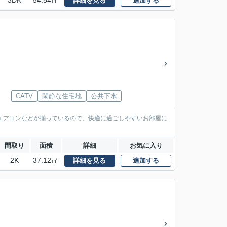
3DK
54.54㎡
詳細を見る
追加する
CATV
閑静な住宅地
公共下水
・エアコンなどが揃っているので、快適に過ごしやすいお部屋に
間取り
面積
詳細
お気に入り
2K
37.12㎡
詳細を見る
追加する