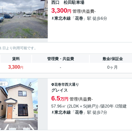
西口 松田駐車場
3,300
円
管理/共益費-
東北本線
「
花巻
」駅 徒歩6分
１日より利用可能です。
賃料
管理費・共益費
敷金/保証金
3,300
-
0ヶ月
円
建て
花巻市
西大通り
グレイス
6.5
万円
管理/共益費-
57.96㎡ (2LDK＋S(納戸)) /築20年 /2階建
東北本線
「
花巻
」駅 徒歩7分