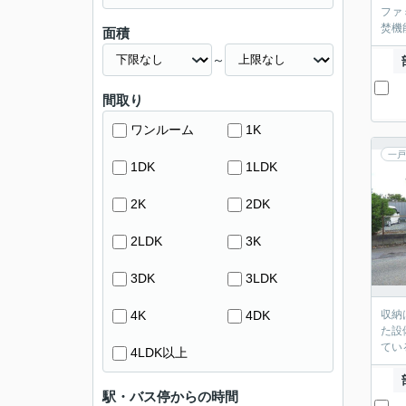
ファ
焚機
面積
～
間取り
ワンルーム
1K
一戸
1DK
1LDK
2K
2DK
2LDK
3K
3DK
3LDK
4K
4DK
収納
た設
てい
4LDK以上
駅・バス停からの時間