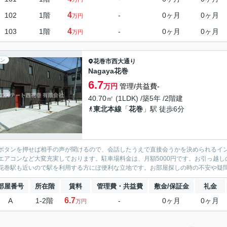
4
102
1階
-
0ヶ月
0ヶ月
万円
4
103
1階
-
0ヶ月
0ヶ月
万円
ン
花巻市
西大通り
Nagaya花巻
6.7
万円
管理/共益費-
40.70㎡ (1LDK) /築5年 /2階建
東北本線
「
花巻
」駅 徒歩6分
ボタンを押せば相手の声が聞けるので、会話したうえで直接会うかを決められるイン
エアコンなど大変充実しております。駐車場料金は、月額5000円です。お引っ越
花巻駅も近いので駅を利用する方にぼ便利な立地です。お部屋探しの時の不安や疑問を
部屋番号
所在階
賃料
管理費・共益費
敷金/保証金
礼金
6.7
A
1-2階
-
0ヶ月
0ヶ月
万円