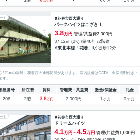
-
1階
-
0ヶ月
1ヶ月
万円
ート
花巻市
西大通り
パークハイツはこざきⅠ
3.8
万円
管理/共益費2,000円
37.12㎡ (2K) /築40年 /2階建
東北本線
「
花巻
」駅 徒歩12分
ら321mの場所に花巻西大通郵便局があります。室内設備はCATV・全室照明付き
ます。
部屋番号
所在階
賃料
管理費・共益費
敷金/保証金
礼金
3.8
206
2階
2,000円
1ヶ月
0ヶ月
万円
ート
花巻市
西大通り
ドリームハイツ
4.1
4.5
万円～
万円
管理/共益費1,000円