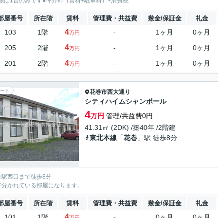
場は1台のみです●仲介料（賃料+駐車料）+消費税
部屋番号
所在階
賃料
管理費・共益費
敷金/保証金
礼金
4
103
1階
-
1ヶ月
0ヶ月
万円
4
205
2階
-
1ヶ月
0ヶ月
万円
4
201
2階
-
1ヶ月
0ヶ月
万円
ート
花巻市
西大通り
シティハイムシャンポール
4
万円
管理/共益費0円
41.31㎡ (2DK) /築40年 /2階建
東北本線
「
花巻
」駅 徒歩8分
巻駅西口まで徒歩8分
で分かれている部屋になります。
部屋番号
所在階
賃料
管理費・共益費
敷金/保証金
礼金
4
101
1階
-
0ヶ月
0ヶ月
万円