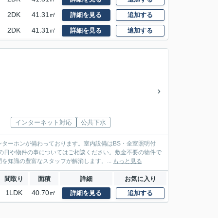
2DK
41.31㎡
詳細を見る
追加する
2DK
41.31㎡
詳細を見る
追加する
インターネット対応
公共下水
ターホンが備わっております。室内設備はBS・全室照明付
しの日や物件の事についてはご相談ください。敷金不要の物件で
知識の豊富なスタッフが解消します。...
もっと見る
間取り
面積
詳細
お気に入り
1LDK
40.70㎡
詳細を見る
追加する