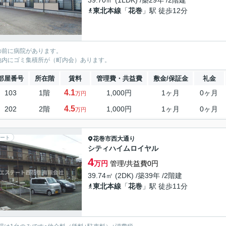
39.70㎡ (1LDK) /築29年 /2階建
東北本線
「
花巻
」駅 徒歩12分
の前に病院があります。
地内にゴミ集積所が（町内会）あります。
部屋番号
所在階
賃料
管理費・共益費
敷金/保証金
礼金
4.1
103
1階
1,000円
1ヶ月
0ヶ月
万円
4.5
202
2階
1,000円
1ヶ月
0ヶ月
万円
ート
花巻市
西大通り
シティハイムロイヤル
4
万円
管理/共益費0円
39.74㎡ (2DK) /築39年 /2階建
東北本線
「
花巻
」駅 徒歩11分