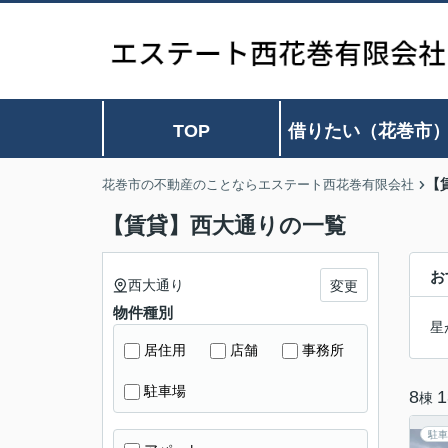
TOP
借りたい（花巻市
【
花巻市の不動産のことならエステート西花巻有限会社
【賃貸】西大通りの一覧
お
西大通り
変更
物件種別
星
居住用
店舗
事務所
駐車場
8
1
棟
駐車