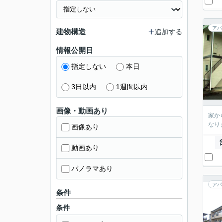
アパ
建物構造
追加する
情報公開日
指定しない
本日
3日以内
1週間以内
画像・動画あり
家か
なり
画像あり
動画あり
パノラマあり
アパ
条件
条件