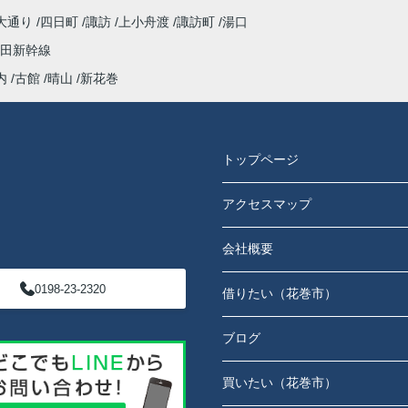
大通り
四日町
諏訪
上小舟渡
諏訪町
湯口
田新幹線
内
古館
晴山
新花巻
トップページ
アクセスマップ
会社概要
0198-23-2320
借りたい（花巻市）
ブログ
買いたい（花巻市）