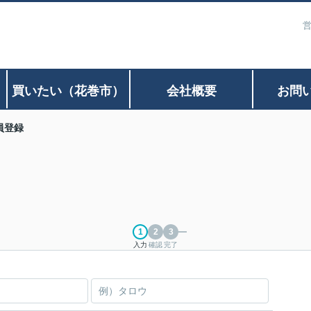
営
）
買いたい（花巻市）
会社概要
お問
員登録
入力
確認
完了