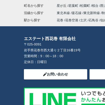
町名から探す
星が丘
若葉町
松園町
桜台
西
沿線から探す
東北本線
釜石線
東北新幹線
秋
駅から探す
花巻
花巻空港
土沢
石鳥谷
似
エステート西花巻 有限会社
〒025-0091
岩手県花巻市西大通り２丁目16番19号
営業時間：
9：00～18：00
定休日：
日曜日
お問い合わせ