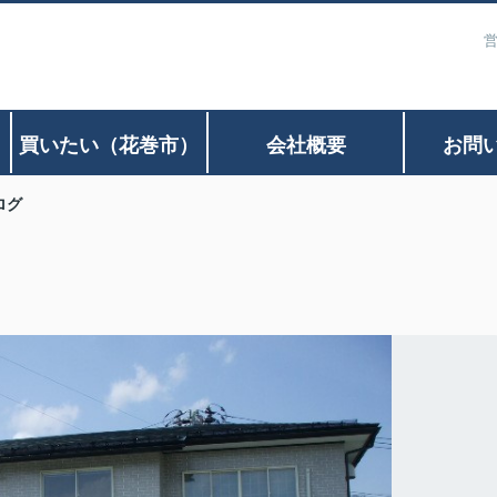
営
）
買いたい（花巻市）
会社概要
お問
ログ