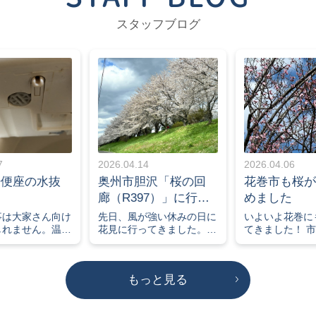
スタッフブログ
7
2026.04.14
2026.04.06
浄便座の水抜
奥州市胆沢「桜の回
花巻市も桜が
廊（R397）」に行っ
めました
てきました
事は大家さん向け
先日、風が強い休みの日に
いよいよ花巻に
しれません。温水
花見に行ってきました。
てきました！ 
便座はウォシュレ
【奥州市胆沢】7km続く絶
しずつ桜が咲き
ャワートイレなど
景！桜の回廊（R397）で
本番」を感じら
複数ありますがメ
楽しむ春のドライブ花見花
なってきました。
もっと見る
つけた名前なので
巻市も見ごろではあるので
は例年よりやや
ては同じもの。今
すが、一度は見て見たかっ
予想となってお
超える普及率に
た7Kmの桜回廊でした。花
周辺でも4月中