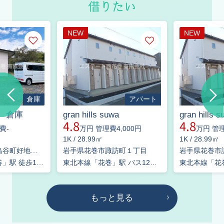
借りたい
2026.04.06
花巻市も桜が咲き始めました
いよいよ花巻にも春がやってきま
NEW
NEW
した！ 市内では少しずつ桜が咲き
始め、「春本番」を感じられる季
節になってきました。 2026年は例
年よりやや早めの開花予想となっ
ており、 花巻周辺でも4月中旬ご
ろか...
倉庫
アパート
2026.03.29
 倉庫
gran hills suwa
gran hills 
4.8
4.8
4月より休業日が戻ります
費-
万円 管理費4,000円
万円 管理
平素より大変お世話になっております。
1K / 28.99㎡
1K / 28.99㎡
岩手県花巻市石鳥谷町好地第１６地割
岩手県花巻市諏訪町１丁目
岩手県花巻市
２月３月は大勢の方にご来店いただき誠にありがと
東北本線「石鳥谷」駅 徒歩16分
東北本線「花巻」駅 バス12分 岩手県交通「瀬畑口」 停歩9分
うございます。
4月からは弊社休業日を従来の日曜日に戻させていた
だきます。
もっと見る
事前のご相談をいただければ日曜日も引き続きご対
応させていただきます。