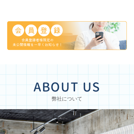
うです。岩手県は
巻・北上エリアからもアク
見頃を迎える見
下位の方のようで
セスしやすく、 **“車に乗
花巻市おすすめ
それでもかなり増
ったまま楽しめる桜スポッ
ット 花巻温泉約
した。一般家庭で
ト”** 約7kmの桜並木は圧
が咲き誇る花巻
多くなっているの
巻胆沢の桜の回廊は、国道
名所。 ソメイ
ませんが、既存の
397号沿いに約7km続く桜
でなく、八重桜
ではまだまだこれ
並木。満開時には、道路の
など種類も豊富
う感じがします。
上に枝が広がり、まるで桜
期間楽しめるの
ュレットがないと
のトンネルをくぐるような
す。 見頃：4月中旬～下旬
自分で設置しても
絶景が広がります。約600
鳥谷ヶ崎公園市
か？」という声が
本のソメイヨシノドライブ
く、気軽に立ち
ようになってきま
しながらお花見可能写真映
スポット。 広
、エアコンに続
えスポット多数 「時間が
ったりお花見が
て当然の設備にな
ないけど春を感じたい」と
す。 見頃：4月中旬～下旬
ります。賃貸物件
いう方にもぴったりです。
花巻広域公園広
ABOUT US
浄便座も気を付け
満開にはちょっと早かった
クニックもできる
ならない設備の一
とい...
弊社について