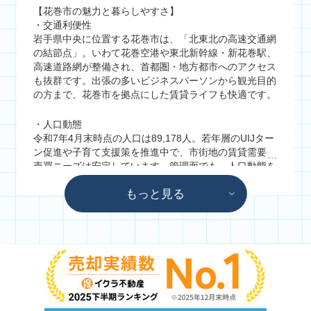
【花巻市の魅力と暮らしやすさ】
・交通利便性
岩手県中央に位置する花巻市は、「北東北の高速交通網
の結節点」。いわて花巻空港や東北新幹線・新花巻駅、
高速道路網が整備され、首都圏・地方都市へのアクセス
も抜群です。出張の多いビジネスパーソンから観光目的
の方まで、花巻市を拠点にした賃貸ライフも快適です。
・人口動態
令和7年4月末時点の人口は89,178人。若年層のUIJター
ン促進や子育て支援策を推進中で、市街地の賃貸需要や
売買ニーズは安定しています。管理面でも、人口動態を
踏まえた長期的な資産運用プランをご提案します。
もっと見る
・観光スポット & 住みやすさ
宮沢賢治記念館や童話村、花巻温泉郷は全国からの集客
ポイント。観光需要を見込んだ賃貸物件の運用や、別
荘・リゾート物件の売買提案にも強みがあります。定住
型の管理プランも安心。四季折々の自然と調和した暮ら
しが叶います。
【最後に】