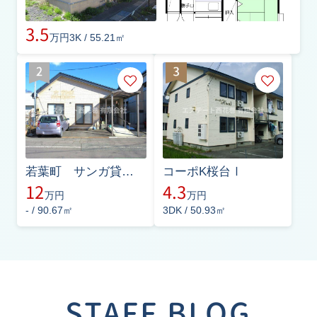
3.5
万円
3K / 55.21㎡
若葉町 サンガ貸事務所
コーポK桜台Ⅰ
12
4.3
万円
万円
- / 90.67㎡
3DK / 50.93㎡
STAFF BLOG