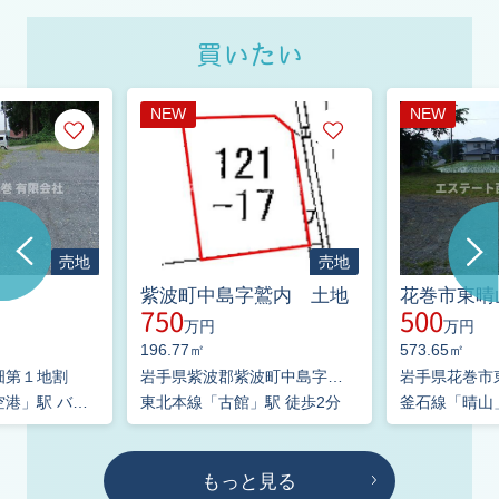
【休業日】 日曜日
買いたい
【期 日】 ２０２６年４月
１日～
NEW
NEW
お客様にはご不便をおかけいたしますが、よろしく
お願いいたします。
売地
売地
2026.01.15
2月、3月の営業日変更のお知らせ
紫波町中島字鷲内 土地
花巻市東晴
750
500
平素より大変お世話になっております。
万円
万円
196.77㎡
573.65㎡
誠に勝手ながら、２月３月は下記の通り、当社の営
畑第１地割
岩手県紫波郡紫波町中島字鷲内
業日が変更となります。
東北本線「花巻空港」駅 バス16分 岩手県交通「松山寺」 停歩9分
東北本線「古館」駅 徒歩2分
釜石線「晴山」
【現 在】 日曜日
【変更後】
水曜日定休 日曜
もっと見る