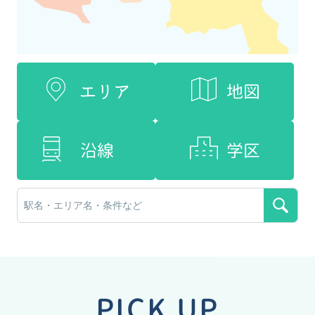
エリア
地図
沿線
学区
PICK UP