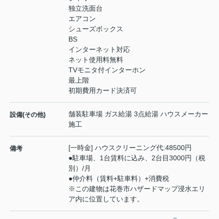
独立洗面台
エアコン
シューズボックス
BS
インターネット対応
ネット使用料無料
TVモニタ付インターホン
最上階
初期費用カード決済可
舗装駐車場 ガス給湯 3点給湯 ハウスメーカー
設備(その他)
施工
[一時金] ハウスクリーニング代:48500円
備考
●駐車場、1台賃料に込み、2台目3000円（税
別）/月
●仲介料（賃料+駐車料）+消費税
※この建物は花巻市ハザードマップ浸水エリ
ア内に位置しています。