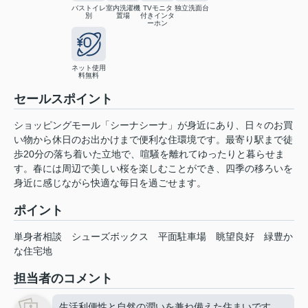
バストイレ
室内洗濯機
TVモニタ
独立洗面台
別
置場
付きインタ
ーホン
ネット使用
料無料
セールスポイント
ショッピングモール「シーナシーナ」が身近にあり、日々のお買
い物から休日のお出かけまで便利な住環境です。最寄り駅まで徒
歩20分の落ち着いた立地で、喧騒を離れてゆったりと暮らせま
す。春には周辺で美しい桜を楽しむことができ、四季の移ろいを
身近に感じながら快適な毎日を過ごせます。
ポイント
単身者相談
シューズボックス
平面駐車場
眺望良好
緑豊か
な住宅地
担当者のコメント
生活利便性と自然の潤いを兼ね備えた住まいです。