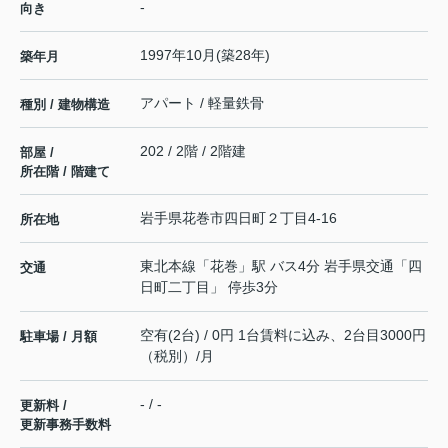
-
向き
1997年10月(築28年)
築年月
アパート / 軽量鉄骨
種別 / 建物構造
202 / 2階 / 2階建
部屋 /
所在階 / 階建て
岩手県
花巻市
四日町
２丁目4-16
所在地
東北本線
「
花巻
」駅 バス4分 岩手県交通「四
交通
日町二丁目」 停歩3分
空有(2台) / 0円 1台賃料に込み、2台目3000円
駐車場 / 月額
（税別）/月
- / -
更新料 /
更新事務手数料