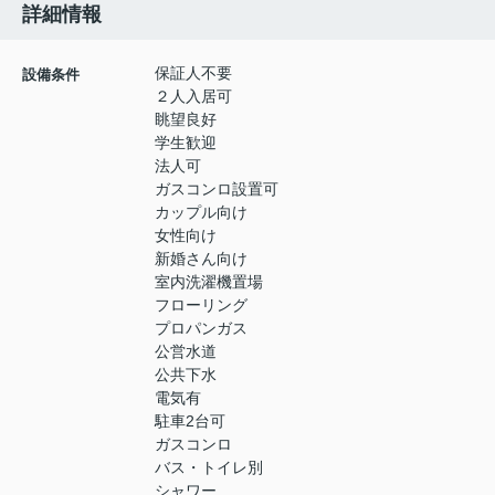
詳細情報
保証人不要
設備条件
２人入居可
眺望良好
学生歓迎
法人可
ガスコンロ設置可
カップル向け
女性向け
新婚さん向け
室内洗濯機置場
フローリング
プロパンガス
公営水道
公共下水
電気有
駐車2台可
ガスコンロ
バス・トイレ別
シャワー