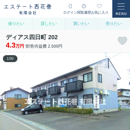
ログイン
閲覧履歴
お気に入り
借りたい
貸したい
買いたい
売りたい
ディアス四日町 202
4.3
万円
管理/共益費 2,500円
1
/
30