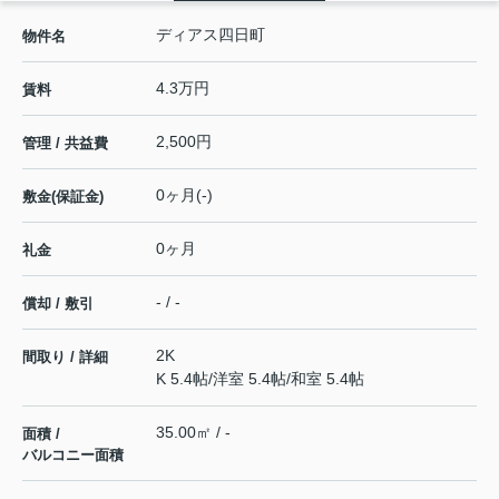
ディアス四日町
物件名
4.3万円
賃料
2,500円
管理 / 共益費
0ヶ月(-)
敷金(保証金)
0ヶ月
礼金
- / -
償却 / 敷引
2K
間取り / 詳細
K 5.4帖
/
洋室 5.4帖
/
和室 5.4帖
35.00㎡ / -
面積 /
バルコニー面積