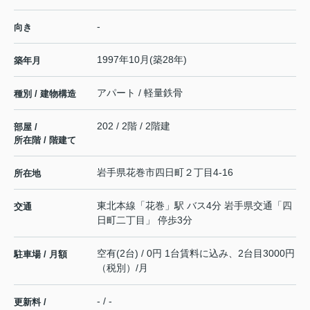
-
向き
1997年10月(築28年)
築年月
アパート / 軽量鉄骨
種別 / 建物構造
202 / 2階 / 2階建
部屋 /
所在階 / 階建て
岩手県
花巻市
四日町
２丁目4-16
所在地
東北本線
「
花巻
」駅 バス4分 岩手県交通「四
交通
日町二丁目」 停歩3分
空有(2台) / 0円 1台賃料に込み、2台目3000円
駐車場 / 月額
（税別）/月
- / -
更新料 /