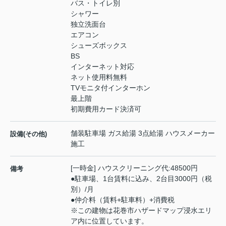
バス・トイレ別
シャワー
独立洗面台
エアコン
シューズボックス
BS
インターネット対応
ネット使用料無料
TVモニタ付インターホン
最上階
初期費用カード決済可
舗装駐車場 ガス給湯 3点給湯 ハウスメーカー
設備(その他)
施工
[一時金] ハウスクリーニング代:48500円
備考
●駐車場、1台賃料に込み、2台目3000円（税
別）/月
●仲介料（賃料+駐車料）+消費税
※この建物は花巻市ハザードマップ浸水エリ
ア内に位置しています。