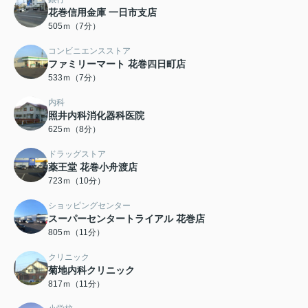
花巻信用金庫 一日市支店
505ｍ（7分）
コンビニエンスストア
ファミリーマート 花巻四日町店
533ｍ（7分）
内科
照井内科消化器科医院
625ｍ（8分）
ドラッグストア
薬王堂 花巻小舟渡店
723ｍ（10分）
ショッピングセンター
スーパーセンタートライアル 花巻店
805ｍ（11分）
クリニック
菊地内科クリニック
817ｍ（11分）