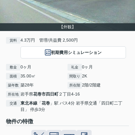
【外観】
4.3万円 管理/共益費 2,500円
賃料
初期費用シミュレーション
0ヶ月
0ヶ月
敷金
礼金
35.00㎡
2K
面積
間取り
築28年
2階/2階建
築年数
所在階
岩手県
花巻市
四日町
２丁目4-16
所在地
東北本線
「
花巻
」駅 バス4分 岩手県交通「四日町二丁
交通
目」 停歩3分
物件の特徴