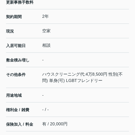
更新事務手数料
2年
契約期間
空家
現況
相談
入居可能日
-
敷金積み増し
ハウスクリーニング代:4万8,500円 性別(不
その他条件
問) 単身(可) LGBTフレンドリー
-
用途地域
- / -
権利金 / 雑費
有 / 20,000円
保険加入 / 料金