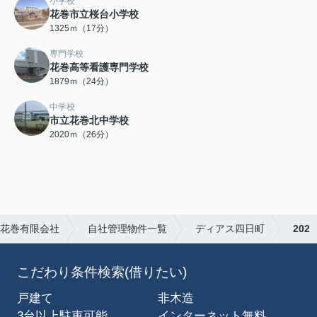
小学校
花巻市立桜台小学校
1325ｍ（17分）
専門学校
花巻高等看護専門学校
1879ｍ（24分）
中学校
市立花巻北中学校
2020ｍ（26分）
花巻有限会社
自社管理物件一覧
ディアス四日町
202
こだわり条件検索(借りたい)
戸建て
非木造
3台以上駐車可能
インターネット無料