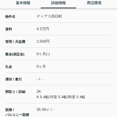
基本情報
詳細情報
周辺環境
ディアス四日町
物件名
4.3万円
賃料
2,500円
管理 / 共益費
0ヶ月(-)
敷金(保証金)
0ヶ月
礼金
- / -
償却 / 敷引
2K
間取り / 詳細
K 5.4帖
/
洋室 5.4帖
/
和室 5.4帖
35.00㎡ / -
面積 /
バルコニー面積