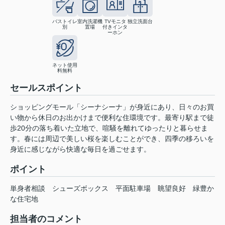
バストイレ
室内洗濯機
TVモニタ
独立洗面台
別
置場
付きインタ
ーホン
ネット使用
料無料
セールスポイント
ショッピングモール「シーナシーナ」が身近にあり、日々のお買
い物から休日のお出かけまで便利な住環境です。最寄り駅まで徒
歩20分の落ち着いた立地で、喧騒を離れてゆったりと暮らせま
す。春には周辺で美しい桜を楽しむことができ、四季の移ろいを
身近に感じながら快適な毎日を過ごせます。
ポイント
単身者相談
シューズボックス
平面駐車場
眺望良好
緑豊か
な住宅地
担当者のコメント