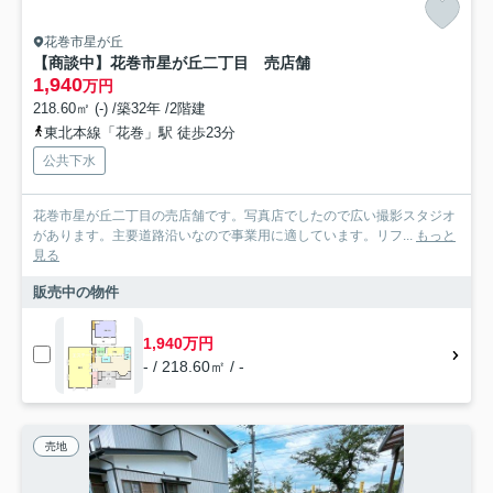
花巻市星が丘
【商談中】花巻市星が丘二丁目 売店舗
1,940
万円
218.60㎡ (-) /築32年 /2階建
東北本線「花巻」駅 徒歩23分
公共下水
花巻市星が丘二丁目の売店舗です。写真店でしたので広い撮影スタジオ
があります。主要道路沿いなので事業用に適しています。リフ...
もっと
見る
販売中の物件
1,940万円
- / 218.60㎡ / -
売地