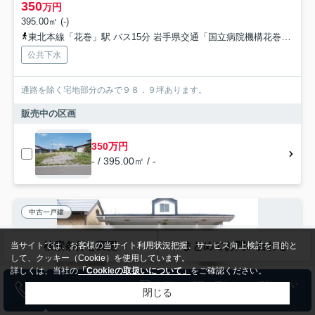
350
万円
395.00㎡ (-)
東北本線「花巻」駅 バス15分 岩手県交通「国立病院機構花巻病院」 停歩13分
公共下水
通路を除く宅地部分のみで９８．９坪あります。
販売中の区画
350万円
- / 395.00㎡ / -
中古一戸建
検索条件を変更
まとめてお問い合わせ
当サイトでは、お客様の当サイト利用状況把握、サービス向上検討を目的と
して、クッキー（Cookie）を使用しています。
詳しくは、当社の
「Cookieの取扱いについて」
をご確認ください。
閉じる