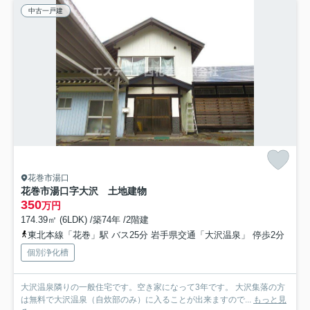
中古一戸建
花巻市湯口
花巻市湯口字大沢 土地建物
350
万円
174.39㎡ (6LDK) /築74年 /2階建
東北本線「花巻」駅 バス25分 岩手県交通「大沢温泉」 停歩2分
個別浄化槽
大沢温泉隣りの一般住宅です。空き家になって3年です。 大沢集落の方
は無料で大沢温泉（自炊部のみ）に入ることが出来ますので...
もっと見