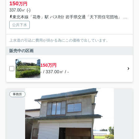
150
万円
337.00㎡ (-)
東北本線「花巻」駅 バス8分 岩手県交通「天下田住宅団地」 停歩13分
公共下水
上水道の引込に費用が掛かる為にこの価格で出しています。
販売中の区画
150万円
- / 337.00㎡ / -
事務所