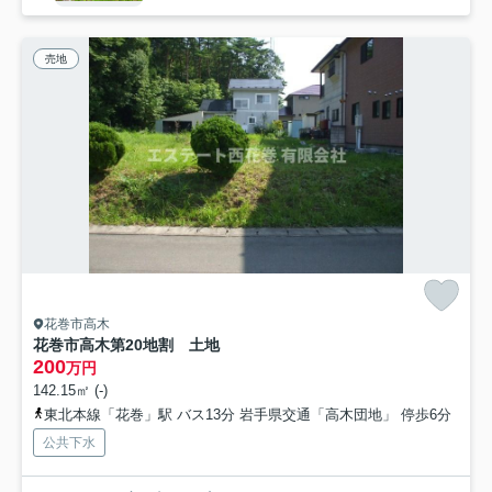
売地
花巻市高木
花巻市高木第20地割 土地
200
万円
142.15㎡ (-)
東北本線「花巻」駅 バス13分 岩手県交通「高木団地」 停歩6分
公共下水