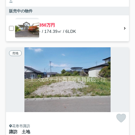
る
販売中の物件
350万円
- / 174.39㎡ / 6LDK
売地
花巻市諏訪
諏訪 土地