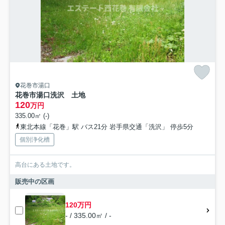
花巻市湯口
花巻市湯口洗沢 土地
120
万円
335.00㎡ (-)
東北本線「花巻」駅 バス21分 岩手県交通「洗沢」 停歩5分
個別浄化槽
高台にある土地です。
販売中の区画
120万円
- / 335.00㎡ / -