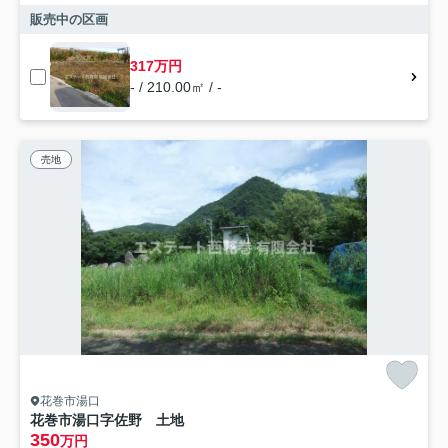
販売中の区画
317万円
- / 210.00㎡ / -
売地
花巻市湯口
花巻市湯口字佐野 土地
350
万円