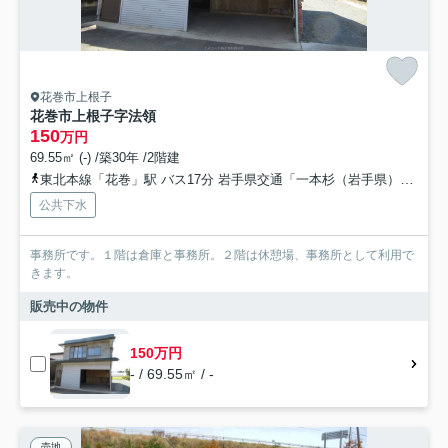
花巻市上根子
花巻市上根子字法領
150
万円
69.55㎡ (-) /築30年 /2階建
東北本線「花巻」駅 バス17分 岩手県交通「一本杉（岩手県）」 停歩5分
公共下水
事務所です。１階は倉庫と事務所。２階は休憩場、事務所として利用で
きます。
販売中の物件
150万円
- / 69.55㎡ / -
売地