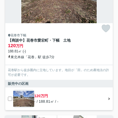
花巻市下幅
【商談中】花巻市愛宕町・下幅 土地
120
万円
188.81㎡ (-)
東北本線「花巻」駅 徒歩7分
花巻駅から徒歩圏内に立地しています。地目が「田」のため農地法の許
可が必要です。
販売中の区画
120万円
- / 188.81㎡ / -