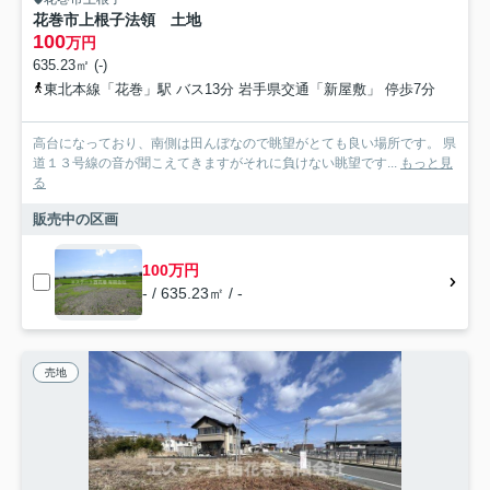
花巻市上根子法領 土地
100
万円
635.23㎡ (-)
東北本線「花巻」駅 バス13分 岩手県交通「新屋敷」 停歩7分
高台になっており、南側は田んぼなので眺望がとても良い場所です。 県
道１３号線の音が聞こえてきますがそれに負けない眺望です...
もっと見
る
販売中の区画
100万円
- / 635.23㎡ / -
売地