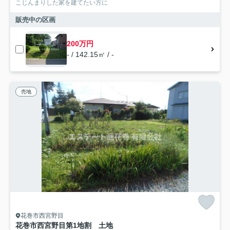
こじんまりした家を建てたい方に
販売中の区画
200万円
- / 142.15㎡ / -
売地
花巻市西宮野目
花巻市西宮野目第1地割 土地