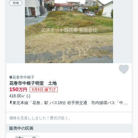
売地
花巻市中根子
花巻市中根子明堂 土地
150
万円
9月8日 値下げ
418.00㎡ (-)
東北本線「花巻」駅 バス18分 岩手県交通 市内循環バス「中根子」 停歩8分
価格を見直ししました！豊沢川近く。
販売中の区画