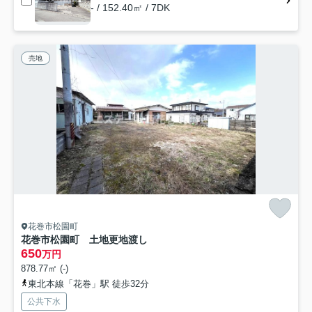
- / 152.40㎡ / 7DK
売地
花巻市松園町
花巻市松園町 土地更地渡し
650
万円
878.77㎡ (-)
東北本線「花巻」駅 徒歩32分
公共下水