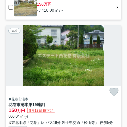
150万円
- / 418.00㎡ / -
売地
花巻市湯本
花巻市湯本第19地割
150
万円
8月18日 値下げ
806.04㎡ (-)
東北本線「花巻」駅 バス19分 岩手県交通「松山寺」 停歩5分