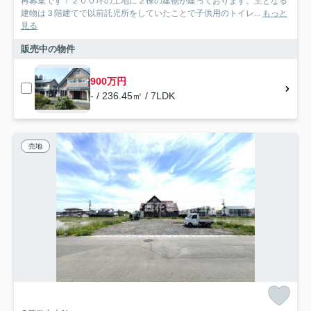
再募集です！２００坪の土地に２棟の建物が建っております。主となる
建物は３階建てで以前託児所をしていたことで子供用のトイレ...
もっと
見る
販売中の物件
900万円
- / 236.45㎡ / 7LDK
売地