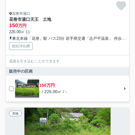
花巻市湯口
花巻市湯口天王 土地
150
万円
226.00㎡ (-)
東北本線「花巻」駅 バス23分 岩手県交通「志戸平温泉」 停歩13分
個別浄化槽
温泉を引き込むことができます
販売中の区画
150万円
- / 226.00㎡ / -
売地