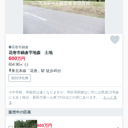
花巻市鍋倉
花巻市鍋倉字地森 土地
600
万円
654.90㎡ (-)
東北本線「花巻」駅 徒歩45分
個別浄化槽
小中学校、停留所は遠くなりますが、学区等関係ない方には県道13号線
にも近く桜台、新田方面へも車で5分ほどの所にあります。...
もっと見
る
販売中の区画
600万円