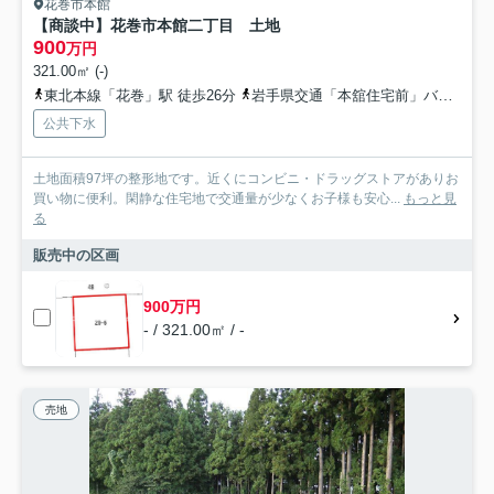
花巻市本館
【商談中】花巻市本館二丁目 土地
900
万円
321.00㎡ (-)
東北本線「花巻」駅 徒歩26分
岩手県交通「本舘住宅前」バス停下車 徒歩2分
公共下水
土地面積97坪の整形地です。近くにコンビニ・ドラッグストアがありお
買い物に便利。閑静な住宅地で交通量が少なくお子様も安心...
もっと見
る
販売中の区画
900万円
- / 321.00㎡ / -
売地