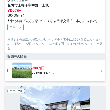
花巻市上根子
花巻市上根子字中野 土地
700
万円
890.00㎡ (-)
東北本線「花巻」駅 バス14分 岩手県交通「一本杉」 停歩2分
公共下水
県道１３号線沿いの広い土地です。南側と西側は水路と道路になります
ので日当たりも悪くないです。 車が多く通りますので静かな...
もっと見
る
販売中の区画
700万円
- / 890.00㎡ / -
中古一戸建