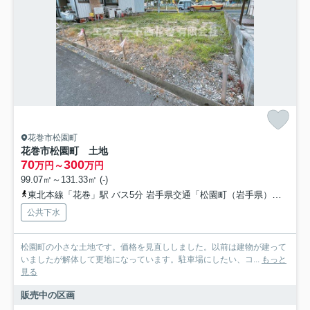
花巻市松園町
花巻市松園町 土地
70
300
万円～
万円
99.07㎡～131.33㎡ (-)
東北本線「花巻」駅 バス5分 岩手県交通「松園町（岩手県）」 停歩2分
公共下水
松園町の小さな土地です。価格を見直ししました。以前は建物が建って
いましたが解体して更地になっています。駐車場にしたい、コ...
もっと
見る
販売中の区画