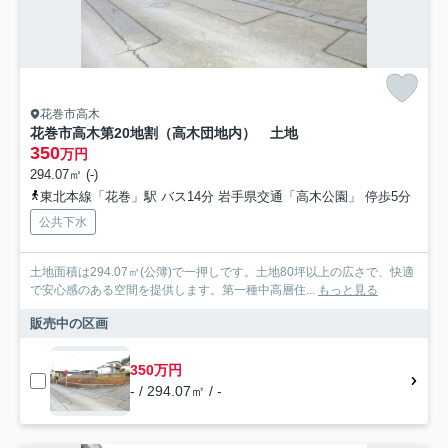
花巻市高木
花巻市高木第20地割（高木団地内） 土地
350
万円
294.07㎡ (-)
東北本線「花巻」駅 バス14分 岩手県交通「高木公園」 停歩5分
公共下水
土地面積は294.07㎡(公簿)で一押しです。土地80坪以上の広さで、快適
で安心感のある空間を提供します。第一種中高層住...
もっと見る
販売中の区画
350万円
- / 294.07㎡ / -