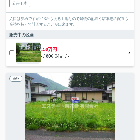
公共下水
入口は狭めですが243坪もある土地なので建物の配置や駐車場の配置も
余裕を持って計画することが出来ます。
販売中の区画
150万円
- / 806.04㎡ / -
売地