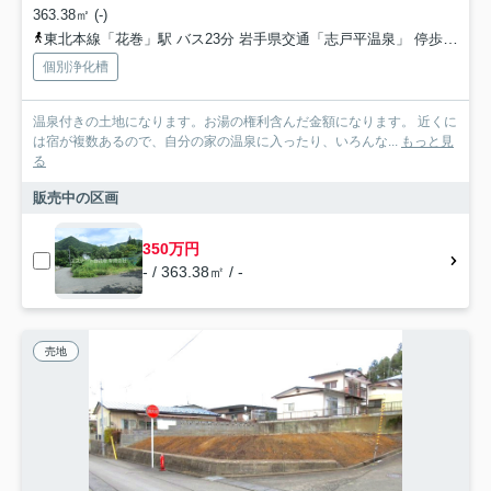
363.38㎡ (-)
東北本線「花巻」駅 バス23分 岩手県交通「志戸平温泉」 停歩9分
個別浄化槽
温泉付きの土地になります。お湯の権利含んだ金額になります。 近くに
は宿が複数あるので、自分の家の温泉に入ったり、いろんな...
もっと見
る
販売中の区画
350万円
- / 363.38㎡ / -
売地