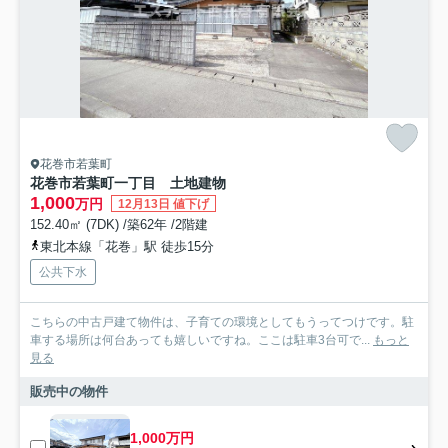
花巻市若葉町
花巻市若葉町一丁目 土地建物
1,000
万円
12月13日 値下げ
152.40㎡ (7DK) /築62年 /2階建
東北本線「花巻」駅 徒歩15分
公共下水
こちらの中古戸建て物件は、子育ての環境としてもうってつけです。駐
車する場所は何台あっても嬉しいですね。ここは駐車3台可で...
もっと
見る
販売中の物件
1,000万円