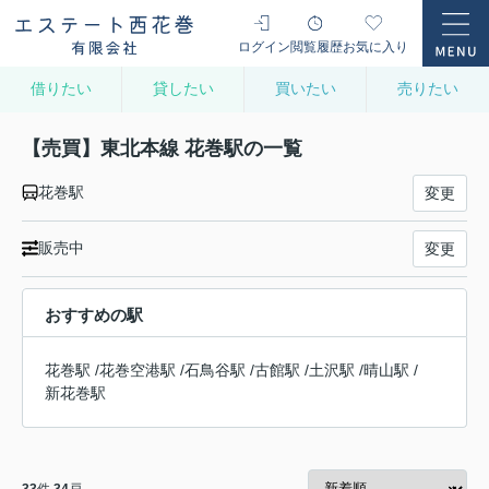
ログイン
閲覧履歴
お気に入り
借りたい
貸したい
買いたい
売りたい
【売買】東北本線 花巻駅の一覧
花巻駅
変更
販売中
変更
おすすめの駅
花巻駅
/
花巻空港駅
/
石鳥谷駅
/
古館駅
/
土沢駅
/
晴山駅
/
新花巻駅
33
件
34
戸