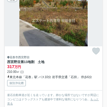
花巻市西宮野目
西宮野目第13地割 土地
317
万円
210.00㎡ (-)
東北本線「花巻」駅 バス10分 岩手県交通「石持」 停歩6分
個別浄化槽
釜石自動車道が近くを走っています。静かな場所ではないですが周辺に
コンビニはドラッグストアも建築中で便利な場所になりつつあ...
もっと
見る