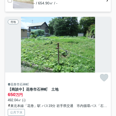
- / 654.90㎡ / -
売地
花巻市石神町
【商談中】花巻市石神町 土地
650
万円
492.04㎡ (-)
東北本線「花巻」駅 バス19分 岩手県交通 市内循環バス「石神町」 停歩5分
公共下水