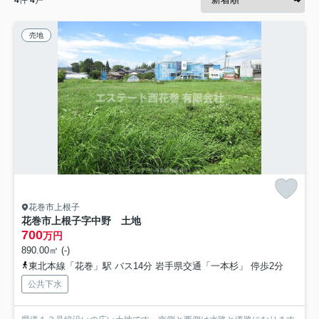
売地
花巻市上根子
花巻市上根子字中野 土地
700
万円
890.00㎡ (-)
東北本線「花巻」駅 バス14分 岩手県交通「一本杉」 停歩2分
公共下水