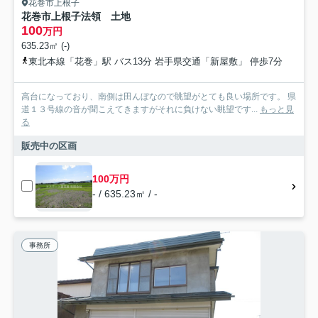
花巻市上根子
花巻市上根子法領 土地
100
万円
635.23㎡ (-)
東北本線「花巻」駅 バス13分 岩手県交通「新屋敷」 停歩7分
高台になっており、南側は田んぼなので眺望がとても良い場所です。 県
道１３号線の音が聞こえてきますがそれに負けない眺望です...
もっと見
る
販売中の区画
100万円
- / 635.23㎡ / -
事務所