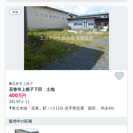
売地
花巻市上根子
花巻市上根子下田 土地
400
万円
341.97㎡ (-)
東北本線「花巻」駅 バス11分 岩手県交通「新田」 停歩4分
販売中の区画