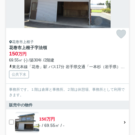
花巻市上根子
花巻市上根子字法領
150
万円
69.55㎡ (-) /築30年 /2階建
東北本線「花巻」駅 バス17分 岩手県交通「一本杉（岩手県）」 停歩5分
公共下水
事務所です。１階は倉庫と事務所。２階は休憩場、事務所として利用で
きます。
販売中の物件
150万円
- / 69.55㎡ / -