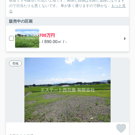
県道１３号線沿いの広い土地です。南側と西側は水路と道路になります
ので日当たりも悪くないです。 車が多く通りますので静かな...
もっと見
る
販売中の区画
700万円
- / 890.00㎡ / -
売地