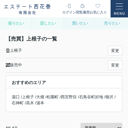
ログイン
閲覧履歴
お気に入り
借りたい
貸したい
買いたい
売りたい
【売買】上根子の一覧
上根子
変更
販売中
変更
おすすめのエリア
湯口
/
上根子
/
大畑
/
松園町
/
西宮野目
/
石鳥谷町好地
/
狼沢
/
石神町
/
高木
/
湯本
4
件
4
戸