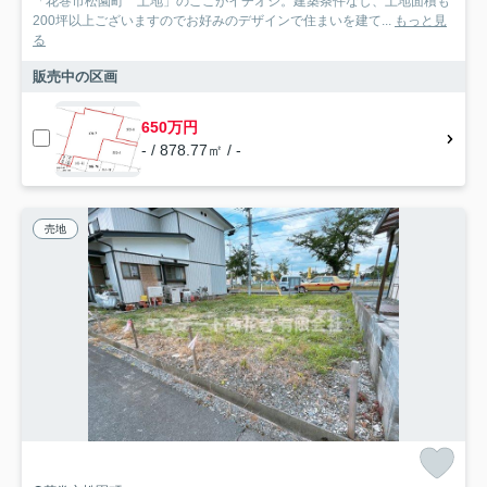
「花巻市松園町 土地」のここがイチオシ。建築条件なし、土地面積も
200坪以上ございますのでお好みのデザインで住まいを建て...
もっと見
る
販売中の区画
650万円
- / 878.77㎡ / -
売地