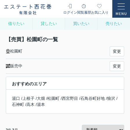
ログイン
閲覧履歴
お気に入り
借りたい
貸したい
買いたい
売りたい
【売買】松園町の一覧
松園町
変更
販売中
変更
おすすめのエリア
湯口
/
上根子
/
大畑
/
松園町
/
西宮野目
/
石鳥谷町好地
/
狼沢
/
石神町
/
高木
/
湯本
2
件
3
戸