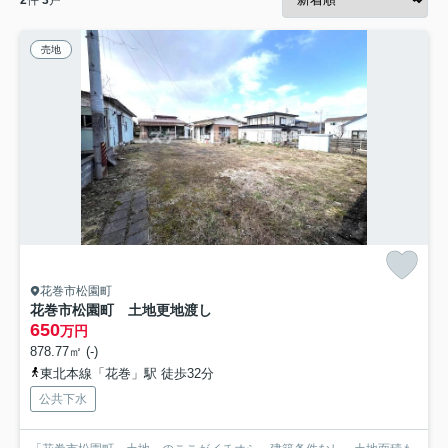
売地
花巻市松園町
花巻市松園町 土地更地渡し
650
万円
878.77㎡ (-)
東北本線「花巻」駅 徒歩32分
公共下水