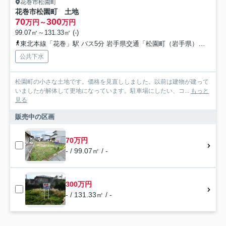
花巻市松園町
花巻市松園町 土地
70
300
万円～
万円
99.07㎡～131.33㎡ (-)
東北本線「花巻」駅 バス5分 岩手県交通「松園町（岩手県）」 停歩2分
公共下水
松園町の小さな土地です。価格を見直ししました。以前は建物が建って
いましたが解体して更地になっています。駐車場にしたい、コ...
もっと
見る
販売中の区画
70万円
- / 99.07㎡ / -
300万円
- / 131.33㎡ / -