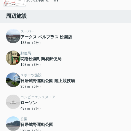
265.82坪(878.77㎡)
周辺施設
スーパー
アークス ベルプラス 松園店
138ｍ（2分）
郵便局
花巻松園町簡易郵便局
198ｍ（3分）
スポーツ施設
日居城野運動公園 陸上競技場
357ｍ（5分）
コンビニエンスストア
ローソン
487ｍ（7分）
公園
日居城野運動公園
528ｍ（7分）