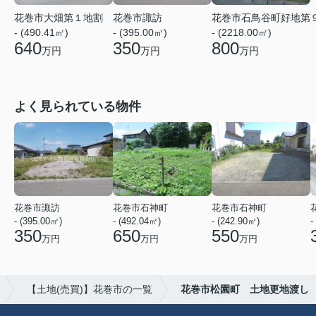
花巻市大畑第１地割
花巻市諏訪
花巻市石鳥谷町好地第
- (490.41㎡)
- (395.00㎡)
- (2218.00㎡)
640
350
800
万円
万円
万円
よく見られている物件
花巻市諏訪
花巻市石神町
花巻市石神町
- (395.00㎡)
- (492.04㎡)
- (242.90㎡)
-
350
650
550
万円
万円
万円
【土地(売買)】花巻市の一覧
花巻市松園町 土地更地渡し