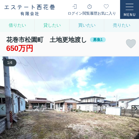
ログイン
閲覧履歴
お気に入り
借りたい
貸したい
買いたい
売りたい
花巻市松園町 土地更地渡し
募集1
650万円
1
/
4