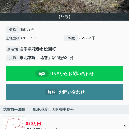
【外観】
650万円
価格
878.77㎡
265.82坪
土地面積
坪数
岩手県
花巻市
松園町
所在地
東北本線
「
花巻
」駅 徒歩32分
交通
LINEからお問い合わせ
無料
お問い合わせ
無料
花巻市松園町 土地更地渡しの販売中物件
650万円