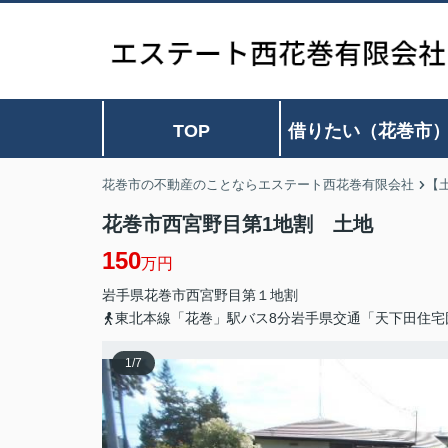
TOP
借りたい（花巻市
花巻市の不動産のことならエステート西花巻有限会社
【
花巻市西宮野目第1地割 土地
150
万円
岩手県
花巻市
西宮野目
第１地割
東北本線「花巻」駅バス8分岩手県交通「天下田住宅
1
/
7