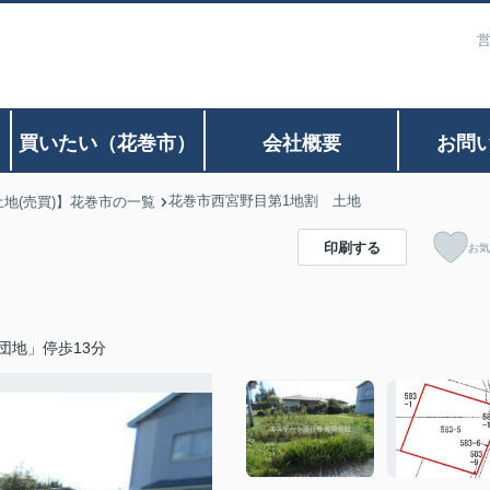
営
）
買いたい（花巻市）
会社概要
お問
花巻市西宮野目第1地割 土地
土地(売買)】花巻市の一覧
印刷する
お気
団地」停歩13分