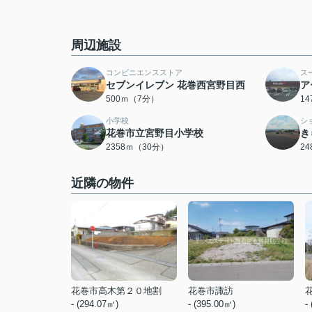
周辺施設
コンビニエンスストア
ス
セブンイレブン 花巻西宮野目西
ア
500ｍ（7分）
1
小学校
シ
花巻市立宮野目小学校
き
2358ｍ（30分）
2
近隣の物件
花巻市高木第２０地割
花巻市諏訪
- (294.07㎡)
- (395.00㎡)
-