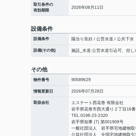
取引条件の
2026年08月11日
有効期限
設備条件
設備条件
陽当り良好 / 公営水道 / 公共下水
設備(その他)
施設_水道:公営水道引込可、但し
その他
90589629
物件番号
2026年07月28日
情報更新日
取扱会社
エステート西花巻 有限会社
岩手県花巻市西大通り２丁目16番
TEL:0198-23-2320
岩手県知事 (7) 第001908号
一般社団法人 岩手県宅地建物取
公益社団法人 全国宅地建物取引