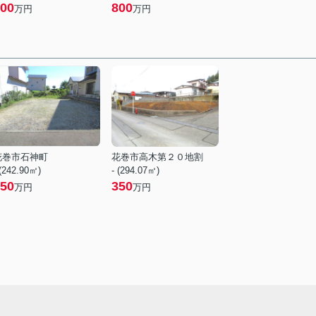
00
800
万円
万円
花巻市石神町
花巻市高木第２０地割
 (242.90㎡)
- (294.07㎡)
50
350
万円
万円