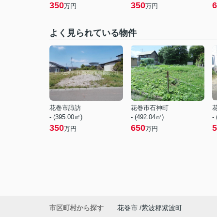
350
350
6
万円
万円
よく見られている物件
花巻市諏訪
花巻市石神町
- (395.00㎡)
- (492.04㎡)
-
350
650
5
万円
万円
市区町村から探す
花巻市
紫波郡紫波町