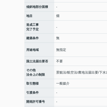
-
傾斜地部分面積
畑
地目
造成工事
-
完了予定
無
建築条件
無指定
用途地域
不要
国土法届出要否
その他
景観法/航空法/農地法届出要/下水
法令上の制限
一般媒介
取引態様
-
引渡条件
-
開発許可番号