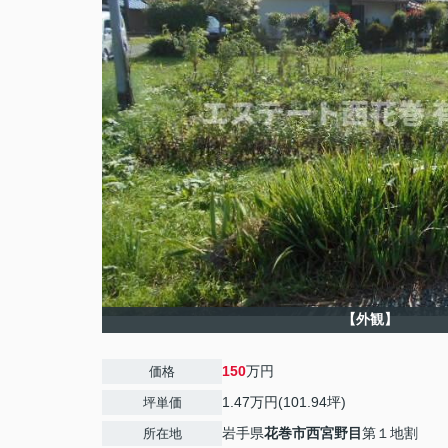
【外観】
150
万円
価格
1.47万円(101.94坪)
坪単価
岩手県
花巻市
西宮野目
第１地割
所在地