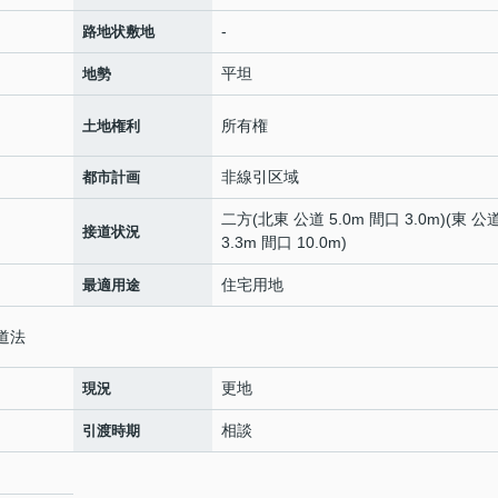
-
路地状敷地
平坦
地勢
所有権
土地権利
非線引区域
都市計画
二方(北東 公道 5.0m 間口 3.0m)(東 公
接道状況
3.3m 間口 10.0m)
住宅用地
最適用途
道法
更地
現況
相談
引渡時期