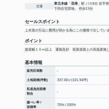
東北本線
「
花巻
」駅 バス8分 岩手
交通
下田住宅団地」 停歩13分
セールスポイント
上水道の引込に費用が掛かる為にこの価格で出してい
ポイント
接道幅１０ｍ以上
通風良好
前面道路との高低差無
基本情報
-
販売区画数
337.00㎡(101.94坪)
土地面積(坪数)
私道負担面積
-
割合
建ぺい率 /
70% / 200%
容積率