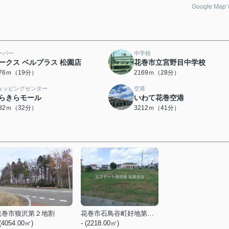
Google Ma
ーパー
中学校
ークス ベルプラス 松園店
花巻市立宮野目中学校
476ｍ（19分）
2169ｍ（28分）
ョッピングセンター
空港
らきらモール
いわて花巻空港
482ｍ（32分）
3212ｍ（41分）
花巻市狼沢第２地割
花巻市石鳥谷町好地第９地割
 (4054.00㎡)
- (2218.00㎡)