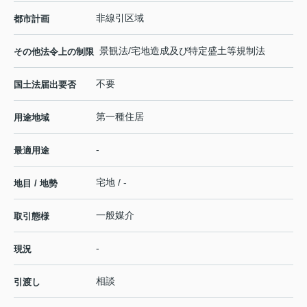
非線引区域
都市計画
景観法/宅地造成及び特定盛土等規制法
その他法令上の制限
不要
国土法届出要否
第一種住居
用途地域
-
最適用途
宅地 / -
地目 / 地勢
一般媒介
取引態様
-
現況
相談
引渡し