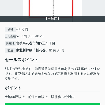
【土地図】
400万円
価格
57.59坪(190.40㎡)
土地面積
岩手県
花巻市
胡四王
１丁目
所在地
東北新幹線
「
新花巻
」駅 徒歩5分
交通
セールスポイント
57坪の整形地です。前面道路は幅員６ｍあるので駐車がしやすい
です。新花巻駅まで徒歩５分なので新幹線を利用する方に便利な
立地です。
ポイント
土地50坪以上
前道６ｍ以上
駅徒歩10分以内