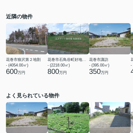
近隣の物件
花巻市狼沢第２地割
花巻市石鳥谷町好地第９地割
花巻市諏訪
- (4054.00㎡)
- (2218.00㎡)
- (395.00㎡)
-
600
800
350
万円
万円
万円
よく見られている物件