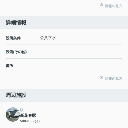
情報の見方
詳細情報
公共下水
設備条件
-
設備(その他)
備考
情報の見方
周辺施設
駅
新花巻駅
508ｍ（7分）