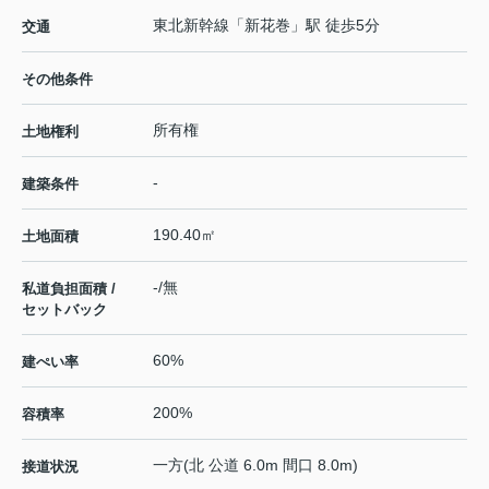
東北新幹線
「
新花巻
」駅 徒歩5分
交通
その他条件
所有権
土地権利
-
建築条件
190.40㎡
土地面積
-/無
私道負担面積 /
セットバック
60%
建ぺい率
200%
容積率
一方(北 公道 6.0m 間口 8.0m)
接道状況