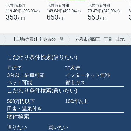
花巻市石神町
花巻市諏訪
花巻市石神町
73.47坪 (242.90㎡)
119.48坪 (395.00㎡)
148.84坪 (492.04㎡)
8
550
350
650
万円
万円
万円
【土地(売買)】花巻市の一覧
花巻市胡四王一丁目 土地
こだわり条件検索(借りたい)
戸建て
非木造
3台以上駐車可能
インターネット無料
ペット可能
都市ガス
こだわり条件検索(買いたい)
500万円以下
100坪以上
田舎・温泉付き
物件検索
借りたい
買いたい