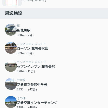
57.59坪(190.40㎡)
周辺施設
駅
新花巻駅
508ｍ（7分）
コンビニエンスストア
ローソン 花巻矢沢店
583ｍ（8分）
コンビニエンスストア
セブンイレブン 花巻矢沢
820ｍ（11分）
中学校
花巻市立矢沢中学校
3331ｍ（42分）
その他
花巻空港インターチェンジ
3788ｍ（48分）