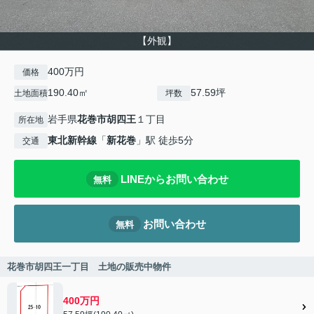
【外観】
400万円
価格
190.40㎡
57.59坪
土地面積
坪数
岩手県
花巻市
胡四王
１丁目
所在地
東北新幹線
「
新花巻
」駅 徒歩5分
交通
LINEからお問い合わせ
無料
お問い合わせ
無料
花巻市胡四王一丁目 土地の販売中物件
400万円