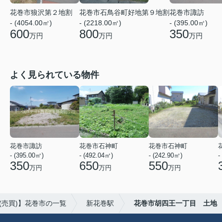
花巻市狼沢第２地割
花巻市石鳥谷町好地第９地割
花巻市諏訪
- (4054.00㎡)
- (2218.00㎡)
- (395.00㎡)
600
800
350
万円
万円
万円
よく見られている物件
花巻市諏訪
花巻市石神町
花巻市石神町
- (395.00㎡)
- (492.04㎡)
- (242.90㎡)
-
350
650
550
万円
万円
万円
(売買)】花巻市の一覧
新花巻駅
花巻市胡四王一丁目 土地