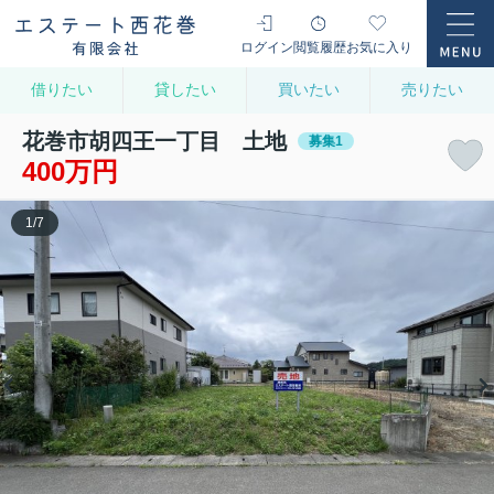
ログイン
閲覧履歴
お気に入り
借りたい
貸したい
買いたい
売りたい
花巻市胡四王一丁目 土地
募集1
400万円
1
/
7