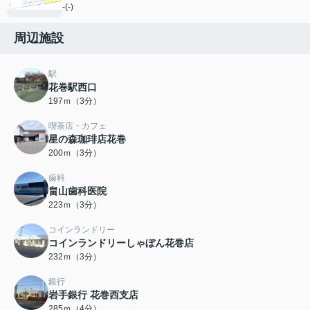
-(-)
周辺施設
駅
花巻駅西口
197ｍ（3分）
喫茶店・カフェ
星の森珈琲店花巻
200ｍ（3分）
歯科
畠山歯科医院
223ｍ（3分）
コインランドリー
コインランドリーしゃぼん花巻店
232ｍ（3分）
銀行
岩手銀行 花巻西支店
285ｍ（4分）