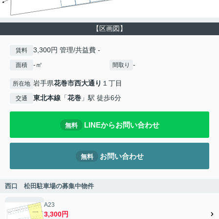
【区画図】
3,300円 管理/共益費 -
賃料
-㎡
-
面積
間取り
岩手県
花巻市
西大通り
１丁目
所在地
東北本線
「
花巻
」駅 徒歩6分
交通
LINEからお問い合わせ
無料
お問い合わせ
無料
西口 松田駐車場の募集中物件
A23
3,300円