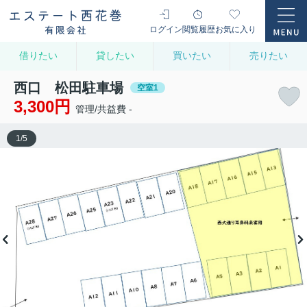
ログイン
閲覧履歴
お気に入り
借りたい
貸したい
買いたい
売りたい
西口 松田駐車場
空室1
3,300円
管理/共益費 -
1
/
5