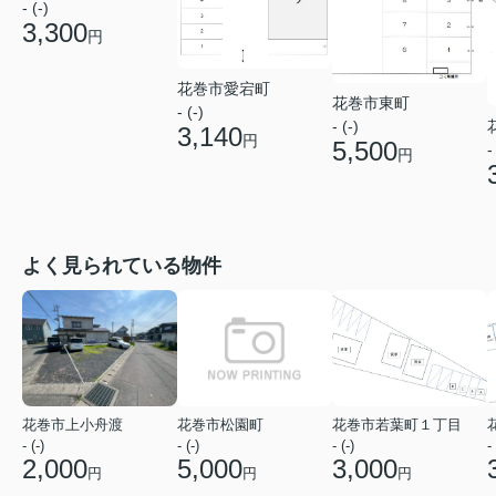
- (-)
3,300
円
花巻市愛宕町
花巻市東町
- (-)
- (-)
3,140
円
5,500
-
円
よく見られている物件
花巻市上小舟渡
花巻市松園町
花巻市若葉町１丁目
- (-)
- (-)
- (-)
- 
2,000
5,000
3,000
円
円
円