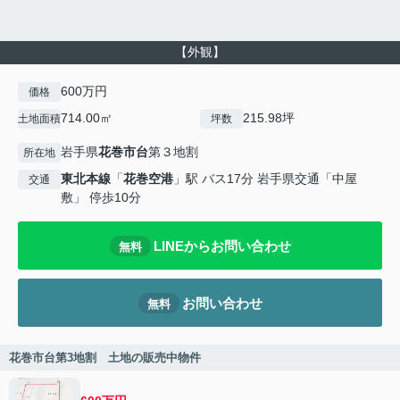
【外観】
600万円
価格
714.00㎡
215.98坪
土地面積
坪数
岩手県
花巻市
台
第３地割
所在地
東北本線
「
花巻空港
」駅 バス17分 岩手県交通「中屋
交通
敷」 停歩10分
LINEからお問い合わせ
無料
お問い合わせ
無料
花巻市台第3地割 土地の販売中物件