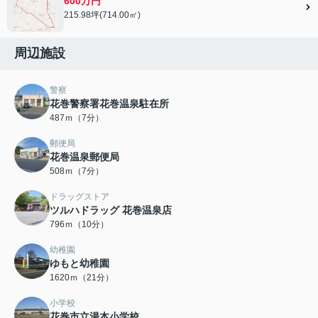
600万円
215.98坪(714.00㎡)
周辺施設
警察
花巻警察署花巻温泉駐在所
487ｍ（7分）
郵便局
花巻温泉郵便局
508ｍ（7分）
ドラッグストア
ツルハドラッグ 花巻温泉店
796ｍ（10分）
幼稚園
ゆもと幼稚園
1620ｍ（21分）
小学校
花巻市立湯本小学校