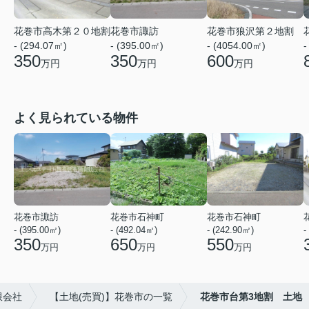
花巻市諏訪
花巻市狼沢第２地割
花巻市高木第２０地割
- (395.00㎡)
- (4054.00㎡)
-
- (294.07㎡)
350
600
350
万円
万円
万円
よく見られている物件
花巻市諏訪
花巻市石神町
花巻市石神町
- (395.00㎡)
- (492.04㎡)
- (242.90㎡)
-
350
650
550
万円
万円
万円
限会社
【土地(売買)】花巻市の一覧
花巻市台第3地割 土地