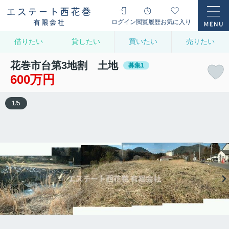
ログイン
閲覧履歴
お気に入り
借りたい
貸したい
買いたい
売りたい
花巻市台第3地割 土地
募集1
600万円
1
/
5