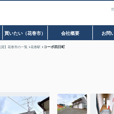
営
）
買いたい（花巻市）
会社概要
お問
コーポ四日町
賃貸】花巻市の一覧
花巻駅