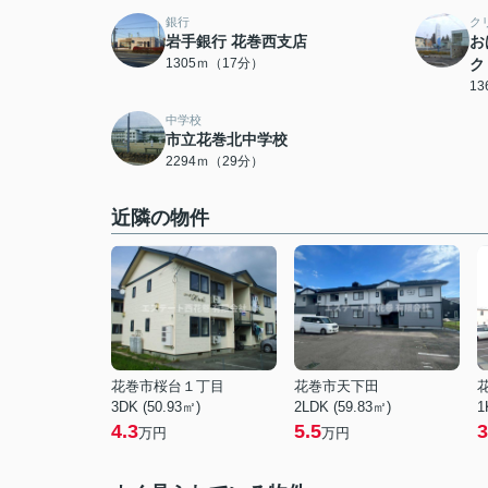
銀行
ク
岩手銀行 花巻西支店
お
1305ｍ（17分）
ク
1
中学校
市立花巻北中学校
2294ｍ（29分）
近隣の物件
花巻市桜台１丁目
花巻市天下田
3DK (50.93㎡)
2LDK (59.83㎡)
1
4.3
5.5
3
万円
万円