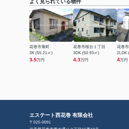
よく見られている物件
花巻市東町
花巻市桜台１丁目
花巻市
3K (55.21㎡)
3DK (50.93㎡)
2LDK 
3.5
4.3
4
万円
万円
万円
エステート西花巻 有限会社
〒025-0091