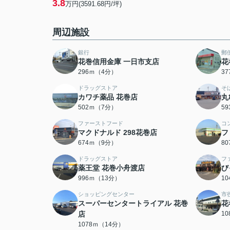
3.8
万円(3591.68円/坪)
周辺施設
銀行
郵
花巻信用金庫 一日市支店
花
296ｍ（4分）
3
ドラッグストア
そ
カワチ薬品 花巻店
丸
502ｍ（7分）
5
ファーストフード
コ
マクドナルド 298花巻店
フ
674ｍ（9分）
8
ドラッグストア
フ
薬王堂 花巻小舟渡店
び
996ｍ（13分）
1
ショッピングセンター
市
スーパーセンタートライアル 花巻
花
店
1
1078ｍ（14分）