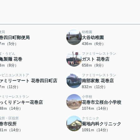
便局
幼稚園
巻四日町郵便局
大谷幼稚園
77ｍ（5分）
436ｍ（6分）
ば・うどん
ファミリーレストラン
亀製麺 花巻
ガスト 花巻店
93ｍ（8分）
658ｍ（9分）
ンビニエンスストア
ファミリーレストラン
ァミリーマート 花巻四日町店
南部家敷 花巻店
07ｍ（11分）
832ｍ（11分）
ァミリーレストラン
小学校
っくりドンキー花巻店
花巻市立桜台小学校
048ｍ（14分）
1074ｍ（14分）
役所・区役所
クリニック
巻市役所
菊地内科クリニック
081ｍ（14分）
1091ｍ（14分）