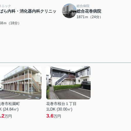
リニック
総合病院
ばら内科・消化器内科クリニッ
総合花巻病院
1871ｍ（24分）
368ｍ（18分）
花巻市松園町
花巻市桜台１丁目
K (24.84㎡)
1LDK (30.00㎡)
.2
3.6
万円
万円