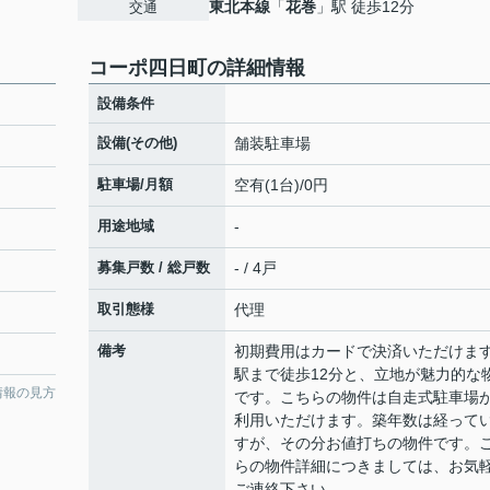
東北本線
「
花巻
」駅 徒歩12分
交通
コーポ四日町の詳細情報
設備条件
設備(その他)
舗装駐車場
駐車場/月額
空有(1台)/0円
用途地域
-
募集戸数 / 総戸数
- / 4戸
取引態様
代理
備考
初期費用はカードで決済いただけま
駅まで徒歩12分と、立地が魅力的な
情報の見方
です。こちらの物件は自走式駐車場
利用いただけます。築年数は経って
すが、その分お値打ちの物件です。
らの物件詳細につきましては、お気
ご連絡下さい。