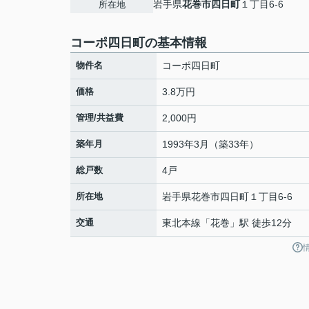
岩手県
花巻市
四日町
１丁目6-6
所在地
コーポ四日町の基本情報
物件名
コーポ四日町
価格
3.8万円
管理/共益費
2,000円
築年月
1993年3月（築33年）
総戸数
4戸
所在地
岩手県
花巻市
四日町
１丁目6-6
交通
東北本線
「
花巻
」駅 徒歩12分