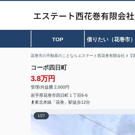
TOP
借りたい（花巻市
花巻市の不動産のことならエステート西花巻有限会社
【
コーポ四日町
3.8万円
管理/共益費 2,000円
岩手県
花巻市
四日町
１丁目6-6
東北本線「花巻」駅徒歩12分
1
/
27