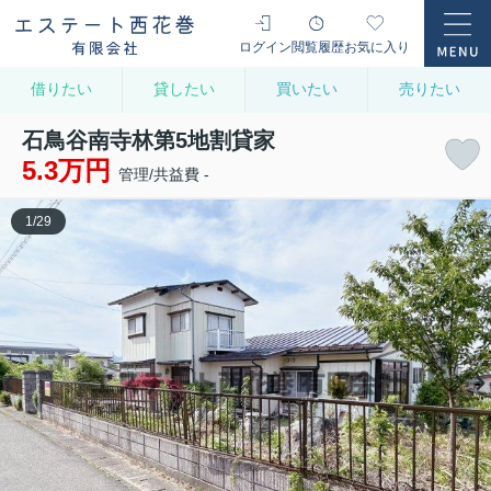
ログイン
閲覧履歴
お気に入り
借りたい
貸したい
買いたい
売りたい
石鳥谷南寺林第5地割貸家
5.3万円
管理/共益費 -
1
/
29