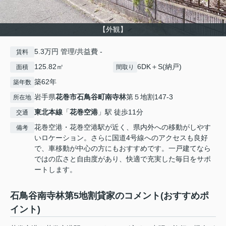
【外観】
5.3万円 管理/共益費 -
賃料
125.82㎡
6DK＋S(納戸)
面積
間取り
築62年
築年数
岩手県
花巻市
石鳥谷町南寺林
第５地割147-3
所在地
東北本線
「
花巻空港
」駅 徒歩11分
交通
花巻空港・花巻空港駅が近く、県内外への移動がしやす
備考
いロケーション。さらに国道4号線へのアクセスも良好
で、車移動が中心の方にもおすすめです。一戸建てなら
ではの広さと自由度があり、快適で充実した毎日をサポ
ートします。
石鳥谷南寺林第5地割貸家のコメント(おすすめポ
イント)