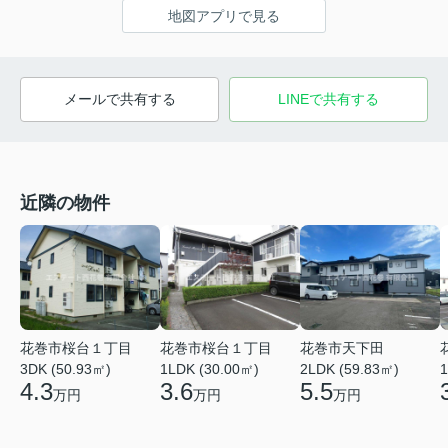
地図アプリで見る
メールで共有する
LINEで共有する
近隣の物件
花巻市桜台１丁目
花巻市桜台１丁目
花巻市天下田
3DK (50.93㎡)
1LDK (30.00㎡)
1
2LDK (59.83㎡)
4.3
3.6
5.5
万円
万円
万円