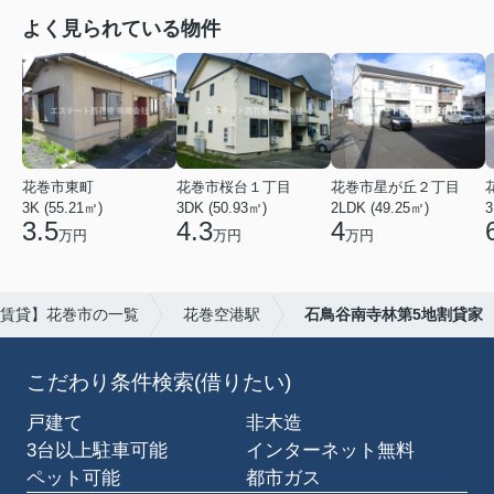
よく見られている物件
花巻市東町
花巻市桜台１丁目
花巻市星が丘２丁目
3K (55.21㎡)
3DK (50.93㎡)
2LDK (49.25㎡)
3
3.5
4.3
4
万円
万円
万円
賃貸】花巻市の一覧
花巻空港駅
石鳥谷南寺林第5地割貸家
こだわり条件検索(借りたい)
戸建て
非木造
3台以上駐車可能
インターネット無料
ペット可能
都市ガス