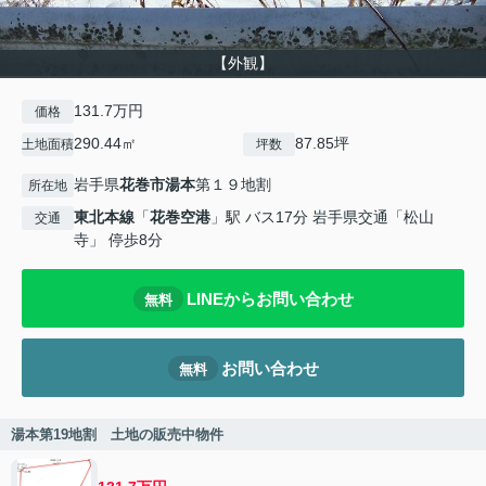
【外観】
131.7万円
価格
290.44㎡
87.85坪
土地面積
坪数
岩手県
花巻市
湯本
第１９地割
所在地
東北本線
「
花巻空港
」駅 バス17分 岩手県交通「松山
交通
寺」 停歩8分
LINEからお問い合わせ
無料
お問い合わせ
無料
湯本第19地割 土地の販売中物件