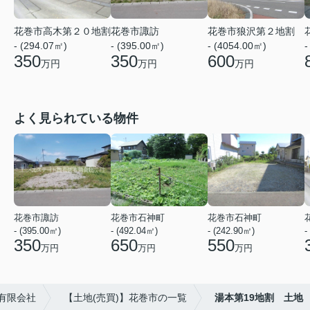
花巻市諏訪
花巻市狼沢第２地割
花巻市高木第２０地割
- (395.00㎡)
- (4054.00㎡)
-
- (294.07㎡)
350
600
350
万円
万円
万円
よく見られている物件
花巻市諏訪
花巻市石神町
花巻市石神町
- (395.00㎡)
- (492.04㎡)
- (242.90㎡)
-
350
650
550
万円
万円
万円
有限会社
【土地(売買)】花巻市の一覧
湯本第19地割 土地