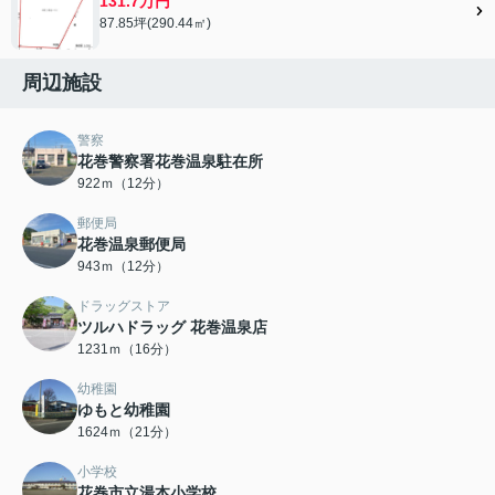
131.7万円
87.85坪(290.44㎡)
周辺施設
警察
花巻警察署花巻温泉駐在所
922ｍ（12分）
郵便局
花巻温泉郵便局
943ｍ（12分）
ドラッグストア
ツルハドラッグ 花巻温泉店
1231ｍ（16分）
幼稚園
ゆもと幼稚園
1624ｍ（21分）
小学校
花巻市立湯本小学校