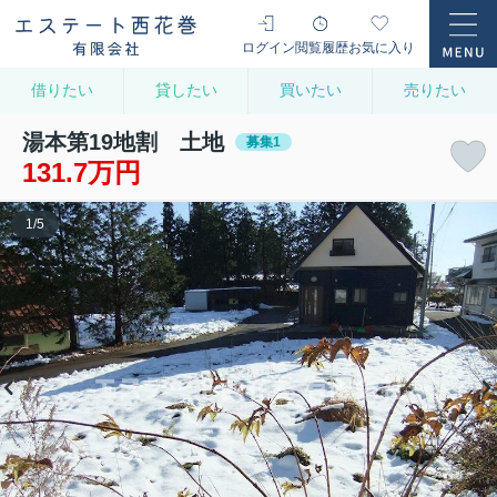
ログイン
閲覧履歴
お気に入り
借りたい
貸したい
買いたい
売りたい
湯本第19地割 土地
募集1
131.7万円
1
/
5