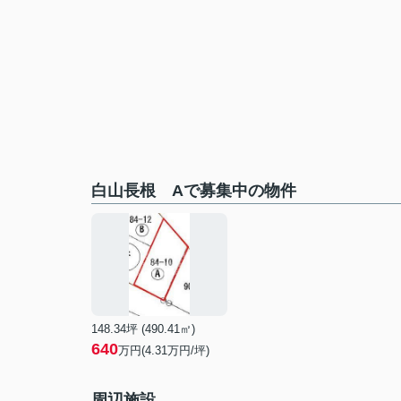
白山長根 Aで募集中の物件
148.34坪 (490.41㎡)
640
万円(4.31万円/坪)
周辺施設