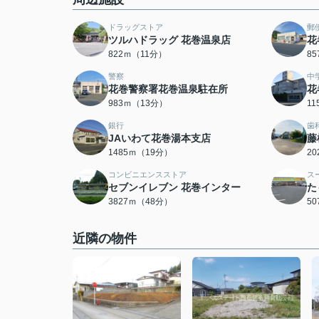
ドラッグストア
郵
ツルハドラッグ 花巻温泉店
花
822ｍ（11分）
8
警察
中
花巻警察署花巻温泉駐在所
花
983ｍ（13分）
1
銀行
歯
JAいわて花巻湯本支店
藤
1485ｍ（19分）
2
コンビニエンスストア
ス
セブンイレブン 花巻インター
た
3827ｍ（48分）
5
近隣の物件