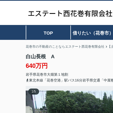
TOP
借りたい（花巻市
花巻市の不動産のことならエステート西花巻有限会社
【
白山長根 A
640万円
岩手県
花巻市
大畑
第１地割
東北本線「花巻空港」駅バス16分岩手県交通「中屋
1
/
5