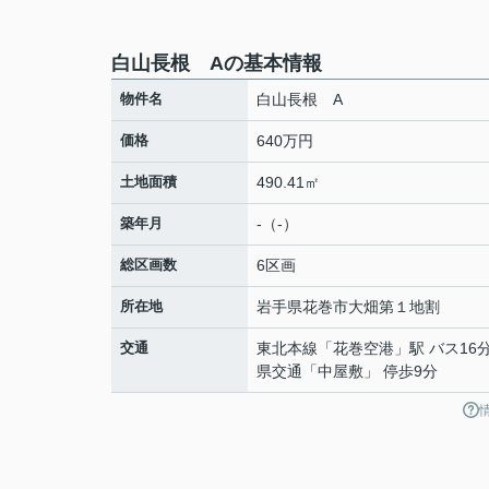
白山長根 Aの基本情報
物件名
白山長根 A
価格
640万円
土地面積
490.41㎡
築年月
-（-）
総区画数
6区画
所在地
岩手県
花巻市
大畑
第１地割
交通
東北本線
「
花巻空港
」駅 バス16
県交通「中屋敷」 停歩9分