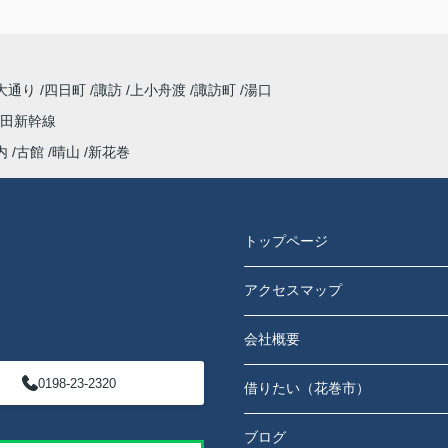
大通り
四日町
諏訪
上小舟渡
諏訪町
湯口
田新幹線
内
古館
晴山
新花巻
トップページ
アクセスマップ
会社概要
0198-23-2320
借りたい（花巻市）
ブログ