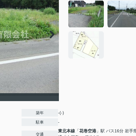
】
-(-)
築年
-
駐車
東北本線
「
花巻空港
」駅 バス16分 岩手
交通