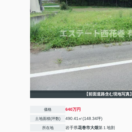
【前面道路含む現地写真
640万円
価格
490.41㎡(148.34坪)
土地面積(坪数)
岩手県
花巻市
大畑
第１地割
所在地