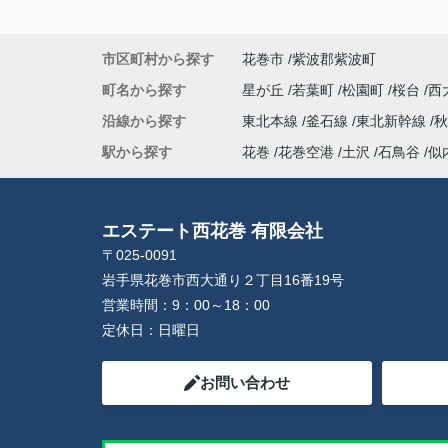
市区町村から探す
花巻市
紫波郡紫波町
町名から探す
星が丘
若葉町
松園町
桜台
西
沿線から探す
東北本線
釜石線
東北新幹線
秋
駅から探す
花巻
花巻空港
土沢
石鳥谷
似
エステート西花巻 有限会社
〒025-0091
岩手県花巻市西大通り２丁目16番19号
営業時間：
9：00～18：00
定休日：
日曜日
お問い合わせ