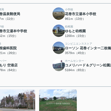
便局
小学校
巻温泉郵便局
花巻市立湯本小学校
57ｍ（11分）
961ｍ（13分）
学校
幼稚園
巻市立湯本中学校
ゆもと幼稚園
152ｍ（15分）
1200ｍ（15分）
科
コンビニエンスストア
根歯科医院
ローソン 花巻インター二枚橋
021ｍ（26分）
3579ｍ（45分）
ーパー
ホームセンター
もり 空港店
コメリハード＆グリーン松園
078ｍ（64分）
5184ｍ（65分）