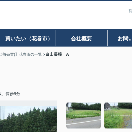
営
）
買いたい（花巻市）
会社概要
お問
白山長根 A
土地(売買)】花巻市の一覧
敷」停歩9分