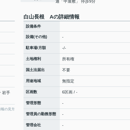
通「中屋敷」 停歩9分
白山長根 Aの詳細情報
設備条件
設備(その他)
-
駐車場/月額
-/-
土地権利
所有権
国土法届出
不要
用途地域
無指定
区画数
6区画 / -
分 岩手
管理形態
-
情報の見方
管理員の勤務形態
-
管理会社
-