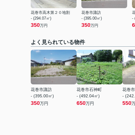
花巻市高木第２０地割
花巻市諏訪
- (294.07㎡)
- (395.00㎡)
-
350
350
6
万円
万円
よく見られている物件
花巻市諏訪
花巻市石神町
花巻市
- (395.00㎡)
- (492.04㎡)
- (242
350
650
550
万円
万円