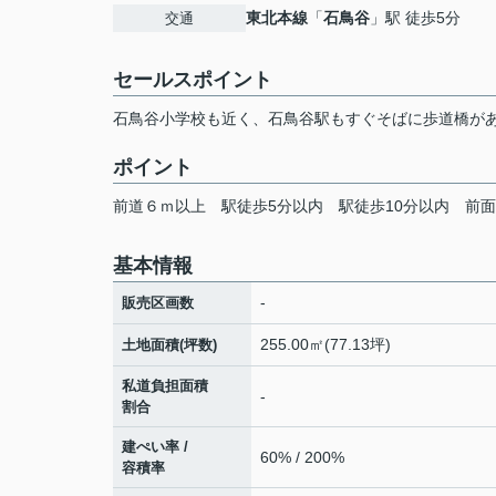
東北本線
「
石鳥谷
」駅 徒歩5分
交通
セールスポイント
石鳥谷小学校も近く、石鳥谷駅もすぐそばに歩道橋が
ポイント
前道６ｍ以上
駅徒歩5分以内
駅徒歩10分以内
前面
基本情報
-
販売区画数
255.00㎡(77.13坪)
土地面積(坪数)
私道負担面積
-
割合
建ぺい率 /
60% / 200%
容積率