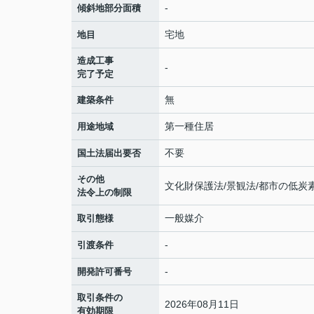
-
傾斜地部分面積
宅地
地目
造成工事
-
完了予定
無
建築条件
第一種住居
用途地域
不要
国土法届出要否
その他
文化財保護法/景観法/都市の低炭
法令上の制限
一般媒介
取引態様
-
引渡条件
-
開発許可番号
取引条件の
2026年08月11日
有効期限