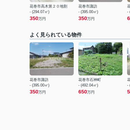
花巻市高木第２０地割
花巻市諏訪
- (294.07㎡)
- (395.00㎡)
-
350
350
6
万円
万円
よく見られている物件
花巻市諏訪
花巻市石神町
- (395.00㎡)
- (492.04㎡)
-
350
650
5
万円
万円