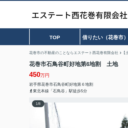
TOP
借りたい（花巻市
花巻市の不動産のことならエステート西花巻有限会社
【
花巻市石鳥谷町好地第6地割 土地
450
万円
岩手県
花巻市
石鳥谷町好地
第６地割
東北本線「石鳥谷」駅徒歩5分
1
/
8