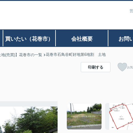
営
）
買いたい（花巻市）
会社概要
お問
花巻市石鳥谷町好地第6地割 土地
土地(売買)】花巻市の一覧
印刷する
お気