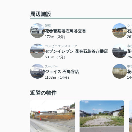
周辺施設
警察
ク
花巻警察署石鳥谷交番
石
172ｍ（3分）
2
コンビニエンスストア
市
セブンイレブン 花巻石鳥谷八幡店
花
531ｍ（7分）
7
スーパー
中
ジョイス 石鳥谷店
花
1103ｍ（14分）
1
近隣の物件