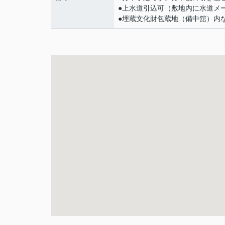
●上水道引込可（敷地内に水道メ
●埋蔵文化財包蔵地（備中舘）内