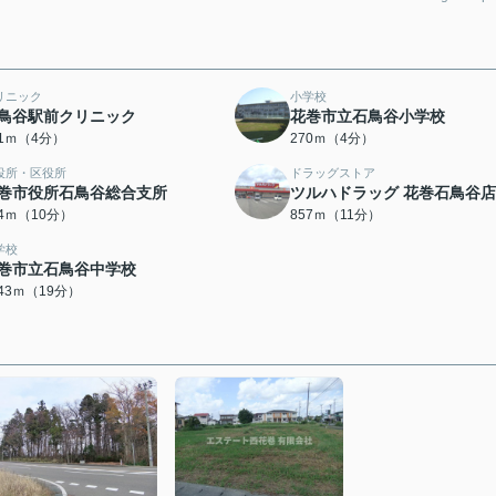
リニック
小学校
鳥谷駅前クリニック
花巻市立石鳥谷小学校
61ｍ（4分）
270ｍ（4分）
役所・区役所
ドラッグストア
巻市役所石鳥谷総合支所
ツルハドラッグ 花巻石鳥谷店
94ｍ（10分）
857ｍ（11分）
学校
巻市立石鳥谷中学校
443ｍ（19分）