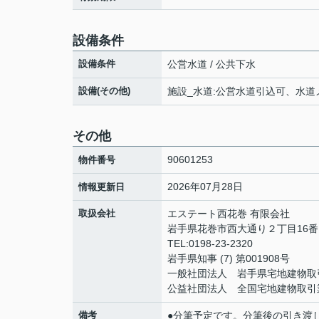
設備条件
設備条件
公営水道 / 公共下水
設備(その他)
施設_水道:公営水道引込可、水
その他
90601253
物件番号
2026年07月28日
情報更新日
取扱会社
エステート西花巻 有限会社
岩手県花巻市西大通り２丁目16番
TEL:0198-23-2320
岩手県知事 (7) 第001908号
一般社団法人 岩手県宅地建物取
公益社団法人 全国宅地建物取引
備考
●分筆予定です。分筆後の引き渡しと