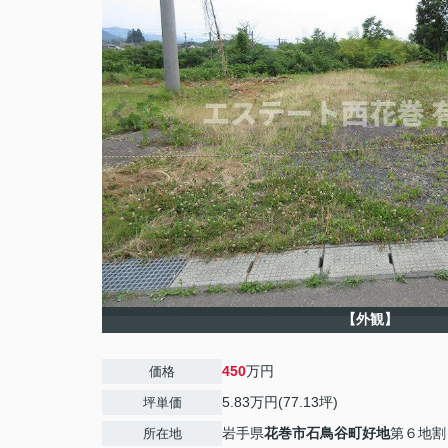
【外観】
450
万円
価格
5.83万円(77.13坪)
坪単価
岩手県
花巻市
石鳥谷町好地
第６地割
所在地