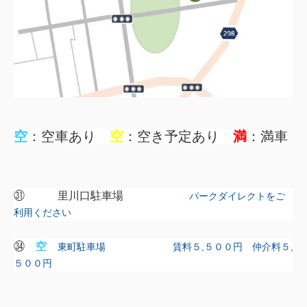
空
：空車あり
空
：空き予定あり
満
：満車
㉛ 里川口駐車場
パークダイレクトをご
利用ください
㉞
空
東町駐車場 賃料５,５００円 仲介料５,
５００円