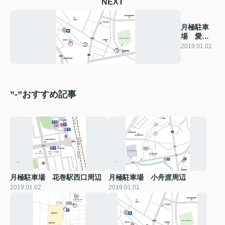
NEXT
月極駐車
場 愛宕
町・坂本
2019.01.01
町
”-”おすすめ記事
-
-
月極駐車場 花巻駅西口周辺
月極駐車場 小舟渡周辺
2019.01.02
2019.01.01