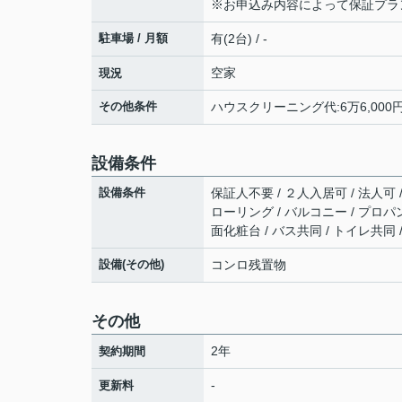
※お申込み内容によって保証プラ
駐車場 / 月額
有(2台) / -
空家
現況
その他条件
ハウスクリーニング代:6万6,000円
設備条件
設備条件
保証人不要 / ２人入居可 / 法人可
ローリング / バルコニー / プロパン
面化粧台 / バス共同 / トイレ共同
設備(その他)
コンロ残置物
その他
2年
契約期間
-
更新料