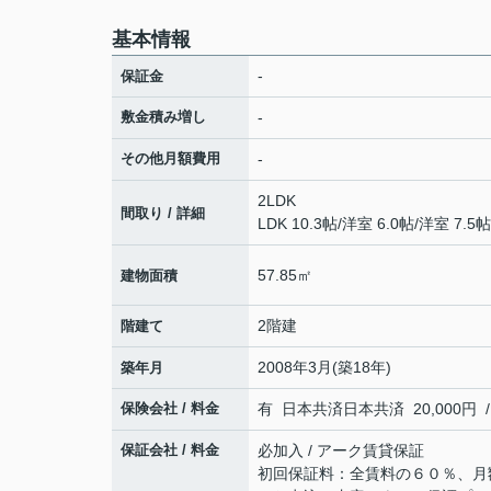
基本情報
-
保証金
敷金積み増し
-
その他月額費用
-
2LDK
間取り / 詳細
LDK 10.3帖
/
洋室 6.0帖
/
洋室 7.5帖
57.85㎡
建物面積
2階建
階建て
2008年3月(築18年)
築年月
保険会社 / 料金
有 日本共済日本共済 20,000円 /
保証会社 / 料金
必加入 / アーク賃貸保証
初回保証料：全賃料の６０％、月