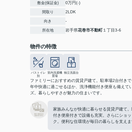
0万円(-)
敷金(保証金)
2LDK
間取り
-
向き
岩手県
花巻市
不動町
１丁目3-6
所在地
物件の特徴
バストイレ
室内洗濯機
独立洗面台
別
置場
ファミリーにおすすめの賃貸戸建て。駐車場2台付き
年中快適に過ごせるほか、洗浄機能付き便座も備えて
ズ。暮らしやすさが魅力の住まいです。
家族みんなが快適に暮らせる賃貸戸建て。
付き便座付きで設備も充実。さらにショッ
ク。便利な住環境が毎日の暮らしを支えま