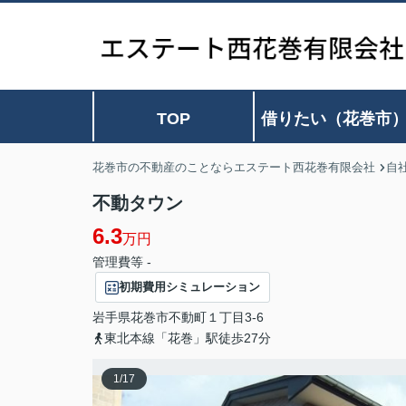
TOP
借りたい（花巻市
花巻市の不動産のことならエステート西花巻有限会社
自
不動タウン
6.3
万円
管理費等 -
初期費用シミュレーション
岩手県
花巻市
不動町
１丁目3-6
東北本線「花巻」駅徒歩27分
1
/
17