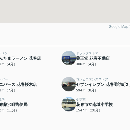
Google Ma
ーメン
ドラッグストア
んたまラーメン 花巻店
薬王堂 花巻不動店
99ｍ（4分）
306ｍ（4分）
ーパー
コンビニエンスストア
ニバース 花巻桜木店
セブンイレブン 花巻諏訪町2
53ｍ（7分）
594ｍ（8分）
便局
小学校
巻藤沢町郵便局
花巻市立南城小学校
52ｍ（11分）
1547ｍ（20分）