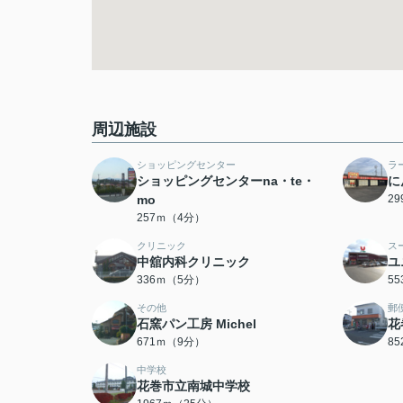
周辺施設
ショッピングセンター
ラ
ショッピングセンターna・te・
に
mo
2
257ｍ（4分）
クリニック
ス
中舘内科クリニック
ユ
336ｍ（5分）
5
その他
郵
石窯パン工房 Michel
花
671ｍ（9分）
8
中学校
花巻市立南城中学校