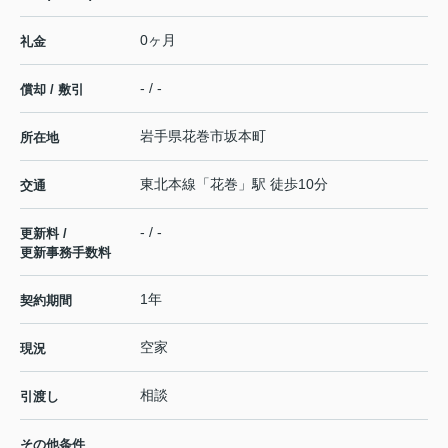
0ヶ月
礼金
- / -
償却 / 敷引
岩手県
花巻市
坂本町
所在地
東北本線
「
花巻
」駅 徒歩10分
交通
- / -
更新料 /
更新事務手数料
1年
契約期間
空家
現況
相談
引渡し
その他条件