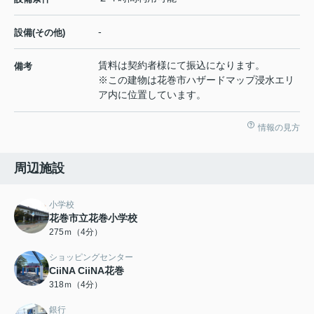
-
設備(その他)
賃料は契約者様にて振込になります。
備考
※この建物は花巻市ハザードマップ浸水エリ
ア内に位置しています。
情報の見方
周辺施設
小学校
花巻市立花巻小学校
275ｍ（4分）
ショッピングセンター
CiiNA CiiNA花巻
318ｍ（4分）
銀行