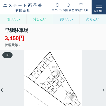
ログイン
閲覧履歴
お気に入り
借りたい
貸したい
買いたい
売りたい
早坂駐車場
3,450円
管理費等 -
1
/
5