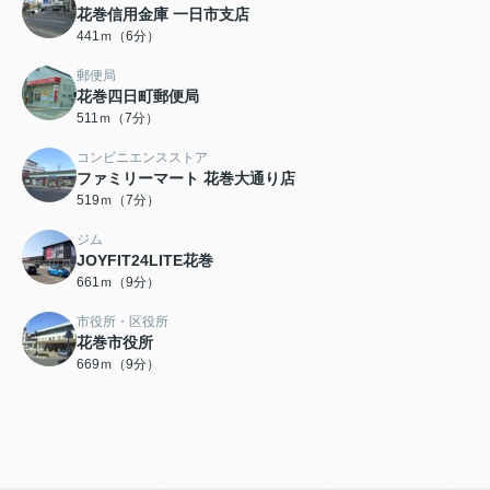
花巻信用金庫 一日市支店
441ｍ（6分）
郵便局
花巻四日町郵便局
511ｍ（7分）
コンビニエンスストア
ファミリーマート 花巻大通り店
519ｍ（7分）
ジム
JOYFIT24LITE花巻
661ｍ（9分）
市役所・区役所
花巻市役所
669ｍ（9分）