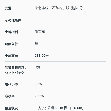
東北本線
「
石鳥谷
」駅 徒歩5分
交通
その他条件
所有権
土地権利
無
建築条件
255.00㎡
土地面積
-/無
私道負担面積 /
セットバック
60%
建ぺい率
200%
容積率
一方(北 公道 6.1m 間口 10.0m)
接道状況