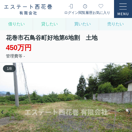
ログイン
閲覧履歴
お気に入り
借りたい
貸したい
買いたい
売りたい
花巻市石鳥谷町好地第6地割 土地
450万円
管理費等 -
1
/
8