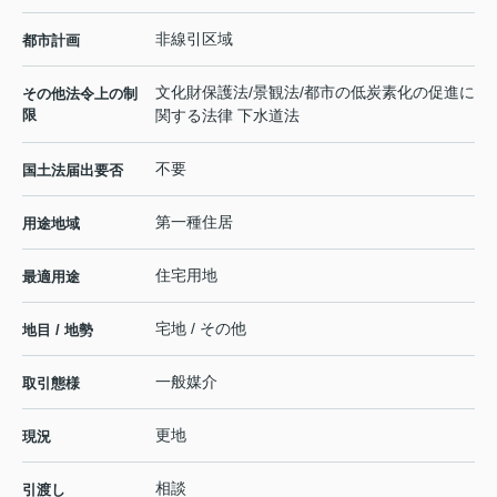
非線引区域
都市計画
文化財保護法/景観法/都市の低炭素化の促進に
その他法令上の制
限
関する法律 下水道法
不要
国土法届出要否
第一種住居
用途地域
住宅用地
最適用途
宅地 / その他
地目 / 地勢
一般媒介
取引態様
更地
現況
相談
引渡し