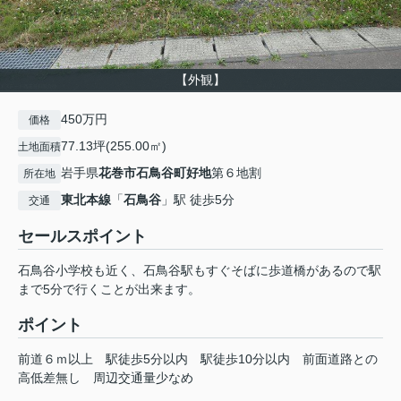
【外観】
450万円
価格
77.13坪(255.00㎡)
土地面積
岩手県
花巻市
石鳥谷町好地
第６地割
所在地
東北本線
「
石鳥谷
」駅 徒歩5分
交通
セールスポイント
石鳥谷小学校も近く、石鳥谷駅もすぐそばに歩道橋があるので駅
まで5分で行くことが出来ます。
ポイント
前道６ｍ以上
駅徒歩5分以内
駅徒歩10分以内
前面道路との
高低差無し
周辺交通量少なめ