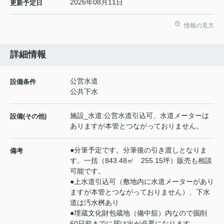
2026年08月11日
更新予定日
情報の見方
詳細情報
公営水道
設備条件
公共下水
施設_水道:公営水道引込可、水道メーターは
設備(その他)
ありますが本管とつながっておりません。
●分筆予定です。分筆後の引き渡しとなりま
備考
す。一括（843.48㎡ 255.15坪）販売も相談
可能です。
●上水道引込可（敷地内に水道メーターがあり
ますが本管とつながっておりません）、下水
道は汚水桝あり
●埋蔵文化財包蔵地（備中舘）内なので掘削
60日前までに届け出が必要になります。