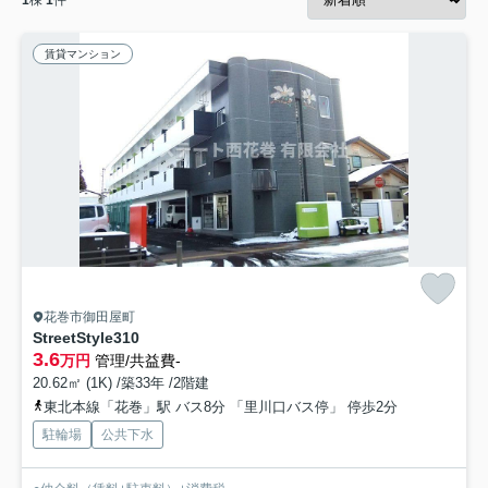
賃貸マンション
花巻市御田屋町
StreetStyle310
3.6
万円
管理/共益費-
20.62㎡ (1K) /築33年 /2階建
東北本線「花巻」駅 バス8分 「里川口バス停」 停歩2分
駐輪場
公共下水