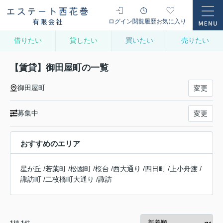
ログイン
閲覧履歴
お気に入り
借りたい
貸したい
買いたい
売りたい
【賃貸】御田屋町の一覧
御田屋町
変更
募集中
変更
おすすめのエリア
星が丘
/
若葉町
/
松園町
/
桜台
/
西大通り
/
四日町
/
上小舟渡
/
諏訪町
/
二枚橋町大通り
/
諏訪
1
棟
1
件