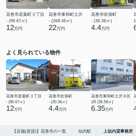
花巻市若葉町３丁目
花巻市東和町土沢
花巻市吹張町
1
- (90.67㎡)
- (268.45㎡)
- (30.36㎡)
12
22
4.4
万円
万円
万円
よく見られている物件
花巻市若葉町３丁目
花巻市吹張町
花巻市東和町土沢８区
- (90.67㎡)
- (30.36㎡)
1R (36.58㎡)
-
12
4.4
6.35
万円
万円
万円
【店舗(賃貸)】花巻市の一覧
似内駅
上似内貸事務所