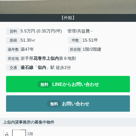
【外観】
5.5万円 (0.35万円/坪) 管理/共益費 -
賃料
51.30㎡
15.51坪
面積
坪数
築47年
1階/2階建
築年数
所在階
岩手県
花巻市
上似内
第９地割
所在地
釜石線
「
似内
」駅 徒歩2分
交通
LINEからお問い合わせ
無料
お問い合わせ
無料
上似内貸事務所の募集中物件
1階