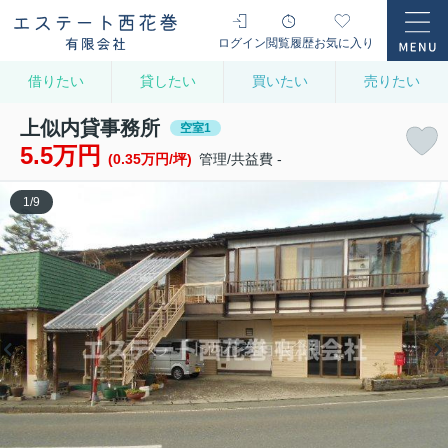
ログイン
閲覧履歴
お気に入り
借りたい
貸したい
買いたい
売りたい
上似内貸事務所
空室1
5.5万円
(0.35万円/坪)
管理/共益費 -
1
/
9