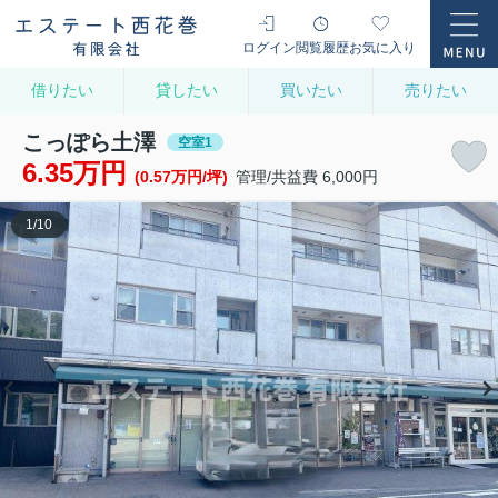
ログイン
閲覧履歴
お気に入り
借りたい
貸したい
買いたい
売りたい
こっぽら土澤
空室1
6.35万円
(0.57万円/坪)
管理/共益費 6,000円
1
/
10