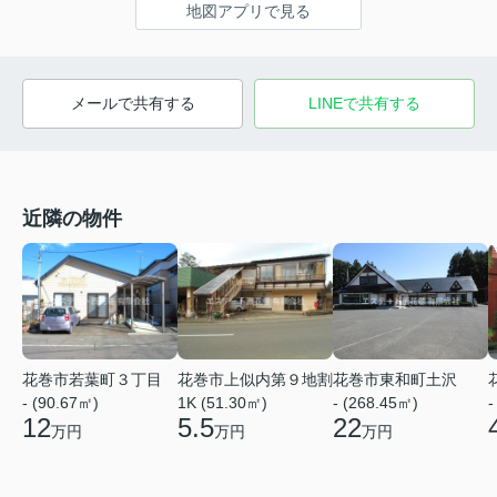
地図アプリで見る
メールで共有する
LINEで共有する
近隣の物件
花巻市若葉町３丁目
花巻市上似内第９地割
花巻市東和町土沢
- (90.67㎡)
1K (51.30㎡)
- (268.45㎡)
-
12
5.5
22
万円
万円
万円