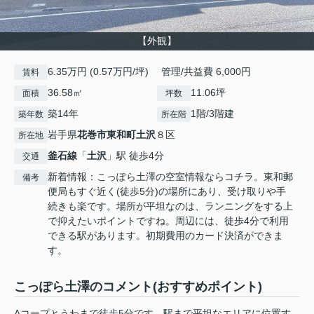
【外観】
6.35万円 (0.57万円/坪) 管理/共益費 6,000円
賃料
36.58㎡
11.06坪
面積
坪数
築14年
1階/3階建
築年数
所在階
岩手県
花巻市
東和町土沢
８区
所在地
釜石線
「
土沢
」駅 徒歩4分
交通
新着情報：こっぽら土澤の空室情報ならコチラ。東和郵
備考
便局もすぐ近く(徒歩5分)の場所にあり、受け取りや手
続きも楽です。場所が平坦なのは、ランニングをする上
で抑えたいポイントですね。周辺には、徒歩4分で利用
できる駅があります。初期費用のカード決済ができま
す。
こっぽら土澤のコメント(おすすめポイント)
Aコープとうわまで徒歩5分です。駅まで平坦なエリアに位置す