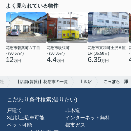
よく見られている物件
花巻市若葉町３丁目
花巻市吹張町
花巻市東和町土沢８区
- (90.67㎡)
- (30.36㎡)
1R (36.58㎡)
-
12
4.4
6.35
万円
万円
万円
社
【店舗(賃貸)】花巻市の一覧
土沢駅
こっぽら土澤
こだわり条件検索(借りたい)
戸建て
非木造
3台以上駐車可能
インターネット無料
ペット可能
都市ガス