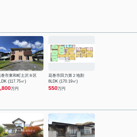
花巻市東和町土沢８区
花巻市田力第２地割
LDK (117.75㎡)
8LDK (170.19㎡)
,800
550
万円
万円