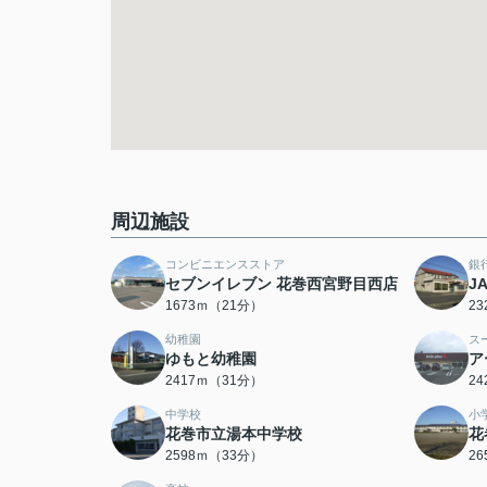
周辺施設
コンビニエンスストア
銀
セブンイレブン 花巻西宮野目西店
J
1673ｍ（21分）
2
幼稚園
ス
ゆもと幼稚園
ア
2417ｍ（31分）
2
中学校
小
花巻市立湯本中学校
花
2598ｍ（33分）
2