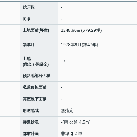
-
総戸数
-
向き
2245.60㎡(679.29坪)
土地面積(坪数)
1978年9月(築47年)
築年月
土地
- / -
(敷金 / 保証金)
-
傾斜地部分面積
-
私道負担面積
-
高圧線下面積
無指定
用途地域
-(南 公道 4.5m)
接道状況
非線引区域
都市計画