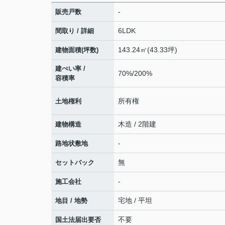
-
販売戸数
6LDK
間取り / 詳細
143.24㎡(43.33坪)
建物面積(坪数)
建ぺい率 /
70%/200%
容積率
所有権
土地権利
木造 / 2階建
建物構造
-
路地状敷地
無
セットバック
-
施工会社
宅地 / 平坦
地目 / 地勢
不要
国土法届出要否