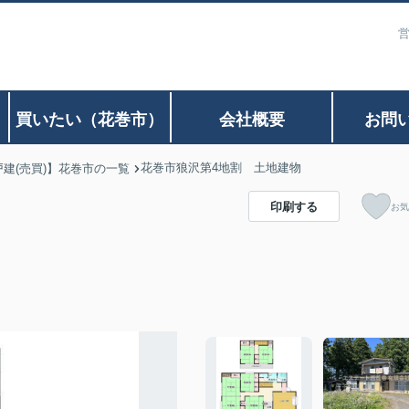
営
）
買いたい（花巻市）
会社概要
お問
花巻市狼沢第4地割 土地建物
戸建(売買)】花巻市の一覧
印刷する
お気