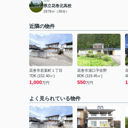
高校
県立花巻北高校
2878ｍ（36分）
近隣の物件
花巻市若葉町１丁目
花巻市湯口字佐野
7DK (152.40㎡)
8DK (119.45㎡)
4
1,000
550
1
万円
万円
よく見られている物件