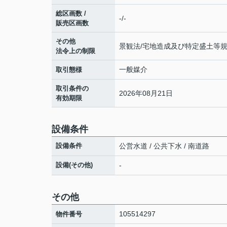
総区画数 /
-/-
販売区画数
その他
景観法/宅地造成及び特定盛土等
法令上の制限
一般媒介
取引態様
取引条件の
2026年08月21日
有効期限
設備条件
設備条件
公営水道 / 公共下水 / 南道路
設備(その他)
-
その他
105514297
物件番号