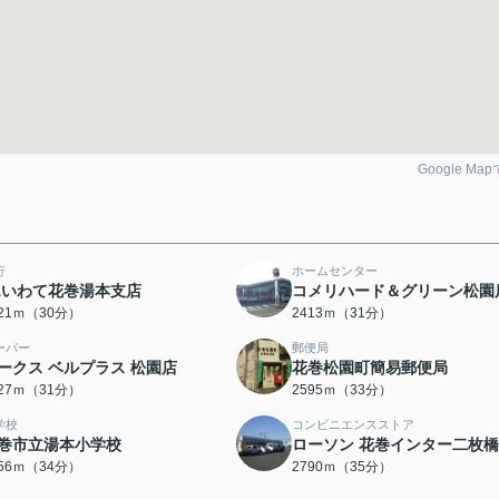
Google Ma
行
ホームセンター
Aいわて花巻湯本支店
コメリハード＆グリーン松園
321ｍ（30分）
2413ｍ（31分）
ーパー
郵便局
ークス ベルプラス 松園店
花巻松園町簡易郵便局
427ｍ（31分）
2595ｍ（33分）
学校
コンビニエンスストア
巻市立湯本小学校
ローソン 花巻インター二枚橋
656ｍ（34分）
2790ｍ（35分）