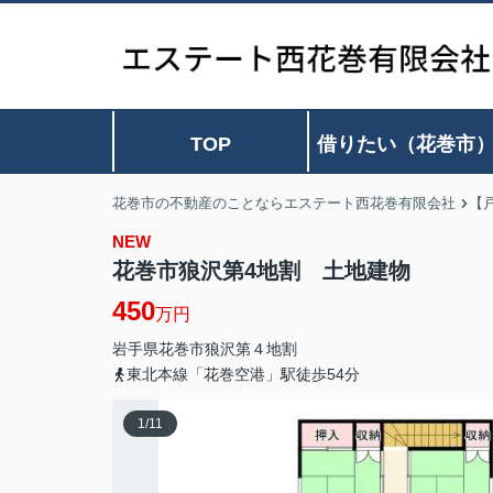
TOP
借りたい（花巻市
花巻市の不動産のことならエステート西花巻有限会社
【
NEW
花巻市狼沢第4地割 土地建物
450
万円
岩手県
花巻市
狼沢
第４地割
東北本線「花巻空港」駅徒歩54分
1
/
11