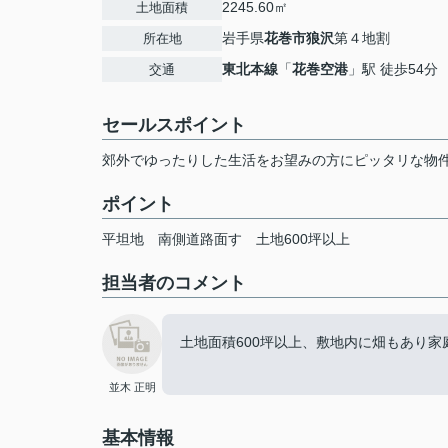
2245.60㎡
土地面積
岩手県
花巻市
狼沢
第４地割
所在地
東北本線
「
花巻空港
」駅 徒歩54分
交通
セールスポイント
郊外でゆったりした生活をお望みの方にピッタリな物
ポイント
平坦地
南側道路面す
土地600坪以上
担当者のコメント
土地面積600坪以上、敷地内に畑もあり
並木 正明
基本情報