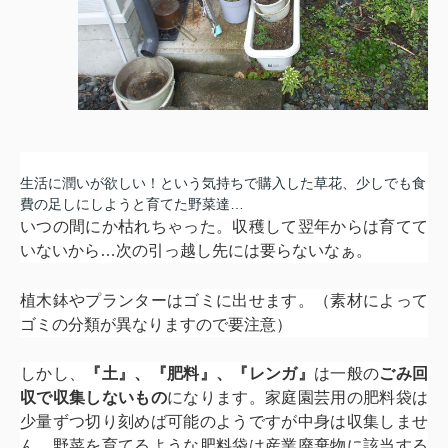
生活に潤いが欲しい！という気持ちで購入した草花、少しでも食
費の足しにしようと育てた野菜達…
いつの間にか枯れちゃった。収穫して翌年からは育てて
いないから…次の引っ越し先には要らないなぁ。
植木鉢やプランターはゴミに出せます。（素材によって
ゴミの分類が異なりますので要注意）
しかし、
『土』、『肥料』、『レンガ』
は一般の
ごみ回
収で収集しないもの
になります。家庭園芸用の肥料袋は
少量ずつ切り刻めば可能のようですが中身は収集しませ
ん。野菜を育てるような肥料袋は産業廃棄物に該当する