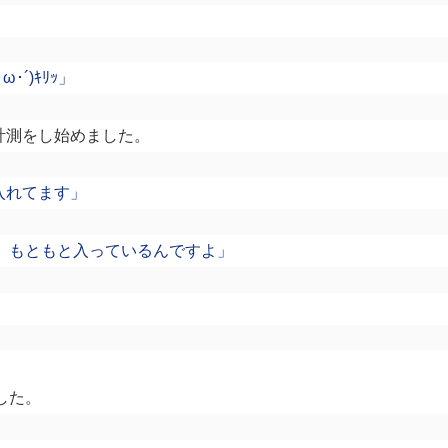
´)ｷﾘｯ」
計測をし始めました。
入れてます」
が、もともと入っているんですよ」
した。