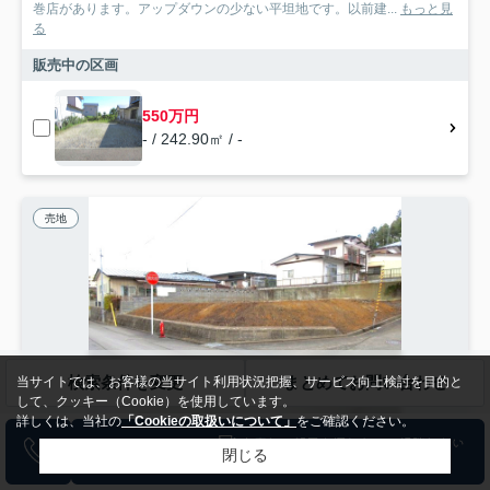
巻店があります。アップダウンの少ない平坦地です。以前建...
もっと見
る
販売中の区画
550万円
- / 242.90㎡ / -
売地
検索条件を変更
まとめてお問い合わせ
当サイトでは、お客様の当サイト利用状況把握、サービス向上検討を目的と
して、クッキー（Cookie）を使用しています。
詳しくは、当社の
「Cookieの取扱いについて」
をご確認ください。
NEW
閉じる
花巻市高木