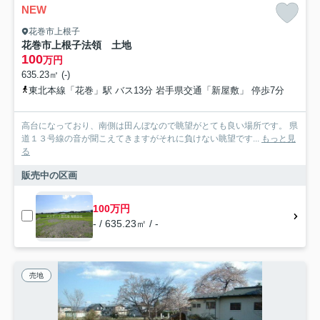
NEW
花巻市上根子
花巻市上根子法領 土地
100
万円
635.23㎡ (-)
東北本線「花巻」駅 バス13分 岩手県交通「新屋敷」 停歩7分
高台になっており、南側は田んぼなので眺望がとても良い場所です。 県
道１３号線の音が聞こえてきますがそれに負けない眺望です...
もっと見
る
販売中の区画
100万円
- / 635.23㎡ / -
売地