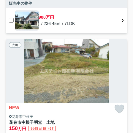
販売中の物件
900万円
- / 236.45㎡ / 7LDK
売地
NEW
花巻市中根子
花巻市中根子明堂 土地
150
万円
9月8日 値下げ