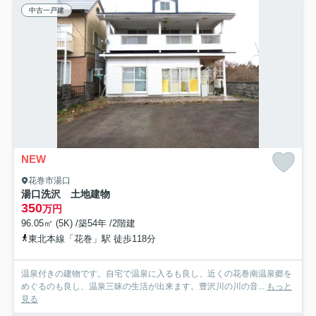
中古一戸建
NEW
花巻市湯口
湯口洗沢 土地建物
350
万円
96.05㎡ (5K) /築54年 /2階建
東北本線「花巻」駅 徒歩118分
温泉付きの建物です。自宅で温泉に入るも良し、近くの花巻南温泉郷を
めぐるのも良し、温泉三昧の生活が出来ます。豊沢川の川の音...
もっと
見る