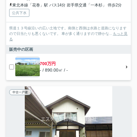
東北本線「花巻」駅 バス14分 岩手県交通「一本杉」 停歩2分
公共下水
県道１３号線沿いの広い土地です。南側と西側は水路と道路になります
ので日当たりも悪くないです。 車が多く通りますので静かな...
もっと見
る
販売中の区画
700万円
- / 890.00㎡ / -
中古一戸建