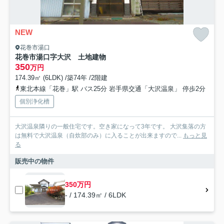
NEW
花巻市湯口
花巻市湯口字大沢 土地建物
350
万円
174.39㎡ (6LDK) /築74年 /2階建
東北本線「花巻」駅 バス25分 岩手県交通「大沢温泉」 停歩2分
個別浄化槽
大沢温泉隣りの一般住宅です。空き家になって3年です。 大沢集落の方
は無料で大沢温泉（自炊部のみ）に入ることが出来ますので...
もっと見
る
販売中の物件
350万円
- / 174.39㎡ / 6LDK