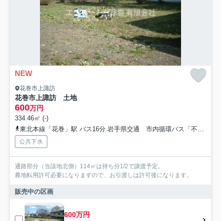
NEW
花巻市上諏訪
花巻市上諏訪 土地
600
万円
334.46㎡ (-)
東北本線「花巻」駅 バス16分 岩手県交通 市内循環バス「不動大橋」 停歩6分
公共下水
通路部分（当該地北側）114㎡は持ち分1/2で譲渡予定。
農地転用許可必要になりますので、お引渡しは許可後になります。
販売中の区画
600万円