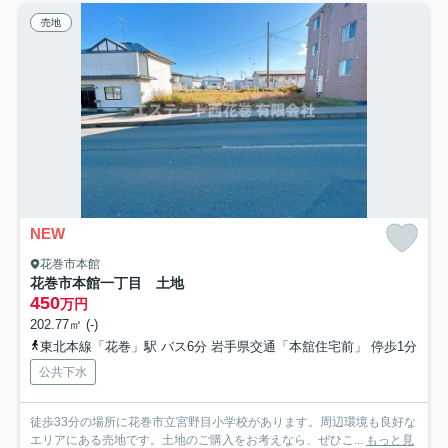
売地
NEW
花巻市本館
花巻市本館一丁目 土地
450
万円
202.77㎡ (-)
東北本線「花巻」駅 バス6分 岩手県交通「本舘住宅前」 停歩1分
公共下水
徒歩33分の場所に花巻市立宮野目小学校があります。周辺環境も良好な
エリアにある売地です。土地のご購入をお考えなら、ぜひこ...
もっと見