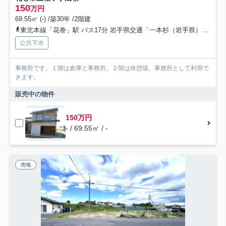
150
万円
69.55㎡ (-) /築30年 /2階建
東北本線「花巻」駅 バス17分 岩手県交通「一本杉（岩手県）」 停歩5分
公共下水
事務所です。１階は倉庫と事務所。２階は休憩場、事務所として利用で
きます。
販売中の物件
150万円
- / 69.55㎡ / -
売地