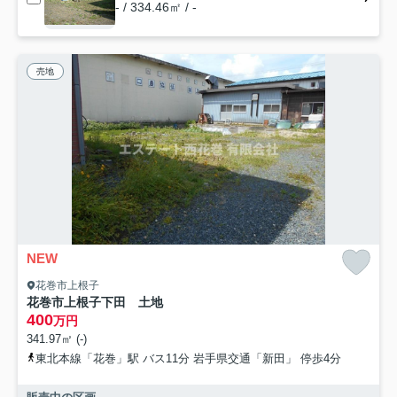
- / 334.46㎡ / -
売地
NEW
花巻市上根子
花巻市上根子下田 土地
400
万円
341.97㎡ (-)
東北本線「花巻」駅 バス11分 岩手県交通「新田」 停歩4分