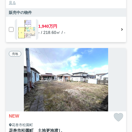
見る
販売中の物件
1,940万円
- / 218.60㎡ / -
売地
NEW
花巻市松園町
花巻市松園町 土地更地渡し