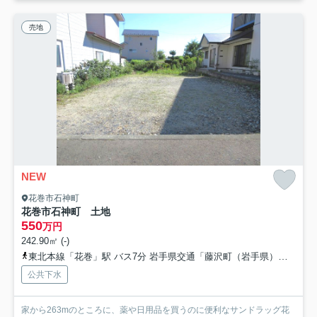
売地
NEW
花巻市石神町
花巻市石神町 土地
550
万円
242.90㎡ (-)
東北本線「花巻」駅 バス7分 岩手県交通「藤沢町（岩手県）」 停歩4分
公共下水
家から263mのところに、薬や日用品を買うのに便利なサンドラッグ花