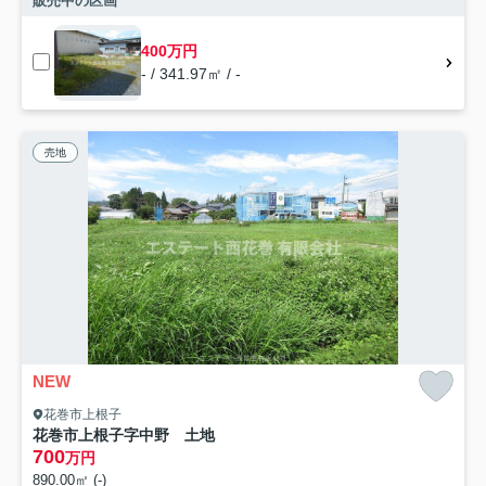
販売中の区画
400万円
- / 341.97㎡ / -
売地
NEW
花巻市上根子
花巻市上根子字中野 土地
700
万円
890.00㎡ (-)