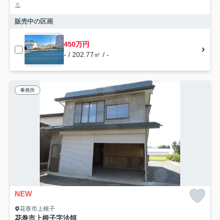
る
販売中の区画
450万円
- / 202.77㎡ / -
事務所
NEW
花巻市上根子
花巻市上根子字法領