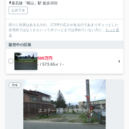
釜石線「晴山」駅 徒歩10分
公共下水
回りに住居はあるものの、173坪の広さがあるのであまりギュっとした
住宅街ではなくかといってポツンとまでは求めていない方に...
もっと見
る
販売中の区画
500万円
- / 573.65㎡ / -
売地