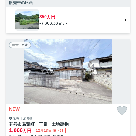
販売中の区画
350万円
- / 363.38㎡ / -
中古一戸建
NEW
花巻市若葉町
花巻市若葉町一丁目 土地建物
1,000
万円
12月13日 値下げ