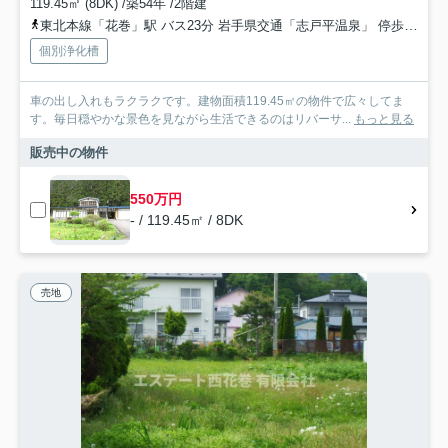
119.45㎡ (8DK) /築54年 /2階建
東北本線「花巻」駅 バス23分 岩手県交通「志戸平温泉」 停歩5分
個別浄化槽
車の出し入れもラクラクです。建物面積119.45㎡の物件で広々してま
す。毎日穏やかな景色を見ながら生活できるのはリバーサ...
もっと見る
販売中の物件
550万円
- / 119.45㎡ / 8DK
売地