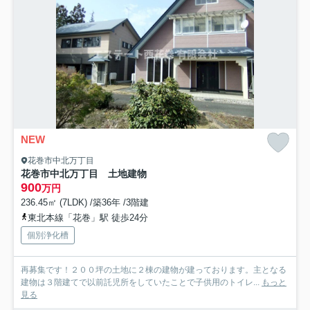
NEW
花巻市中北万丁目
花巻市中北万丁目 土地建物
900
万円
236.45㎡ (7LDK) /築36年 /3階建
東北本線「花巻」駅 徒歩24分
個別浄化槽
再募集です！２００坪の土地に２棟の建物が建っております。主となる
建物は３階建てで以前託児所をしていたことで子供用のトイレ...
もっと
見る