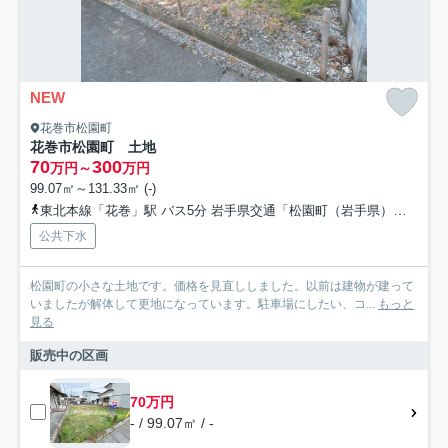
NEW
花巻市松園町
花巻市松園町 土地
70
300
万円～
万円
99.07㎡～131.33㎡ (-)
東北本線「花巻」駅 バス5分 岩手県交通「松園町（岩手県）」 停歩2分
公共下水
松園町の小さな土地です。価格を見直ししました。以前は建物が建って
いましたが解体して更地になっています。駐車場にしたい、コ...
もっと
見る
販売中の区画
70万円
- / 99.07㎡ / -