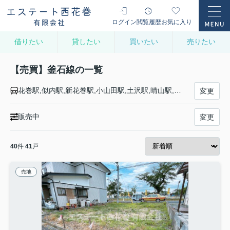
ログイン
閲覧履歴
お気に入り
借りたい
貸したい
買いたい
売りたい
【売買】釜石線の一覧
花巻駅,似内駅,新花巻駅,小山田駅,土沢駅,晴山駅,岩根橋駅,宮守駅,柏木平駅,鱒沢駅,荒谷前駅,岩手二日町駅,綾織駅,遠野駅,青笹駅,岩手上郷駅,平倉駅,足ケ瀬駅,上有住駅,陸中大橋駅,洞泉駅,松倉駅,小佐野駅,釜石駅
変更
販売中
変更
40
件
41
戸
売地