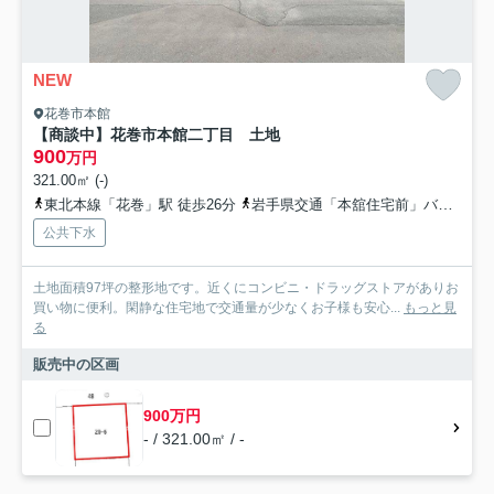
NEW
花巻市本館
【商談中】花巻市本館二丁目 土地
900
万円
321.00㎡ (-)
東北本線「花巻」駅 徒歩26分
岩手県交通「本舘住宅前」バス停下車 徒歩2分
公共下水
土地面積97坪の整形地です。近くにコンビニ・ドラッグストアがありお
買い物に便利。閑静な住宅地で交通量が少なくお子様も安心...
もっと見
る
販売中の区画
900万円
- / 321.00㎡ / -