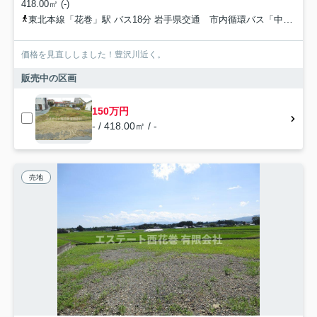
418.00㎡ (-)
東北本線「花巻」駅 バス18分 岩手県交通 市内循環バス「中根子」 停歩8分
価格を見直ししました！豊沢川近く。
販売中の区画
150万円
- / 418.00㎡ / -
売地