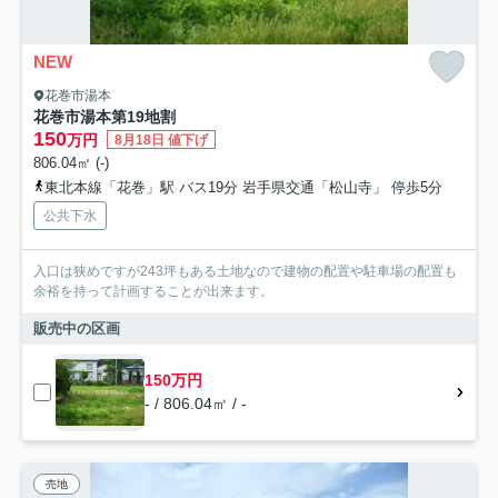
NEW
花巻市湯本
花巻市湯本第19地割
150
万円
8月18日 値下げ
806.04㎡ (-)
東北本線「花巻」駅 バス19分 岩手県交通「松山寺」 停歩5分
公共下水
入口は狭めですが243坪もある土地なので建物の配置や駐車場の配置も
余裕を持って計画することが出来ます。
販売中の区画
150万円
- / 806.04㎡ / -
売地