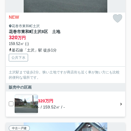
NEW
花巻市東和町土沢
花巻市東和町土沢8区 土地
320
万円
159.52㎡ (-)
釜石線「土沢」駅 徒歩1分
公共下水
土沢駅まで徒歩2分。狭い土地ですが商店街も近く車が無い方にも比較
的便利な場所です。
販売中の区画
320万円
- / 159.52㎡ / -
中古一戸建