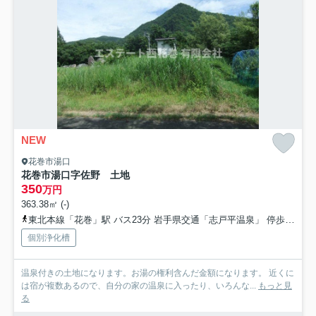
NEW
花巻市湯口
花巻市湯口字佐野 土地
350
万円
363.38㎡ (-)
東北本線「花巻」駅 バス23分 岩手県交通「志戸平温泉」 停歩9分
個別浄化槽
温泉付きの土地になります。お湯の権利含んだ金額になります。 近くに
は宿が複数あるので、自分の家の温泉に入ったり、いろんな...
もっと見
る