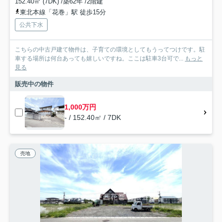
152.40㎡ (7DK) /築62年 /2階建
東北本線「花巻」駅 徒歩15分
公共下水
こちらの中古戸建て物件は、子育ての環境としてもうってつけです。駐
車する場所は何台あっても嬉しいですね。ここは駐車3台可で...
もっと
見る
販売中の物件
1,000万円
- / 152.40㎡ / 7DK
売地