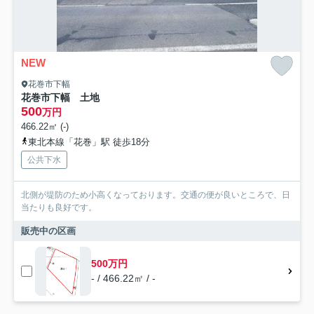
NEW
花巻市下幅
花巻市下幅 土地
500
万円
466.22㎡ (-)
東北本線「花巻」駅 徒歩18分
公共下水
北側が堤防のため小高くなっております。交通の便が良いところで、日
当たりも良好です。
販売中の区画
500万円
- / 466.22㎡ / -