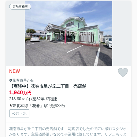
店舗事務所
NEW
花巻市星が丘
【商談中】花巻市星が丘二丁目 売店舗
1,940
万円
218.60㎡ (-) /築32年 /2階建
東北本線「花巻」駅 徒歩23分
公共下水
花巻市星が丘二丁目の売店舗です。写真店でしたので広い撮影スタジオ
があります。主要道路沿いなので事業用に適しています。リフ...
もっと