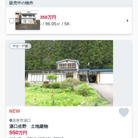
販売中の物件
350万円
- / 96.05㎡ / 5K
中古一戸建
NEW
花巻市湯口
湯口佐野 土地建物
550
万円