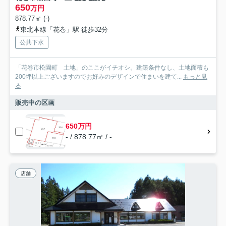
650
万円
878.77㎡ (-)
東北本線「花巻」駅 徒歩32分
公共下水
「花巻市松園町 土地」のここがイチオシ。建築条件なし、土地面積も
200坪以上ございますのでお好みのデザインで住まいを建て...
もっと見
る
販売中の区画
650万円
- / 878.77㎡ / -
店舗