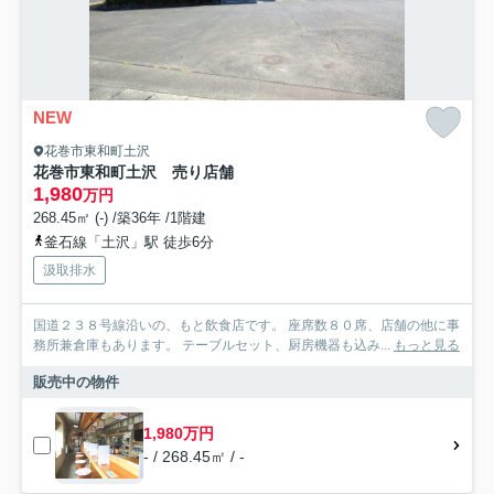
NEW
花巻市東和町土沢
花巻市東和町土沢 売り店舗
1,980
万円
268.45㎡ (-) /築36年 /1階建
釜石線「土沢」駅 徒歩6分
汲取排水
国道２３８号線沿いの、もと飲食店です。 座席数８０席、店舗の他に事
務所兼倉庫もあります。 テーブルセット、厨房機器も込み...
もっと見る
販売中の物件
1,980万円
- / 268.45㎡ / -